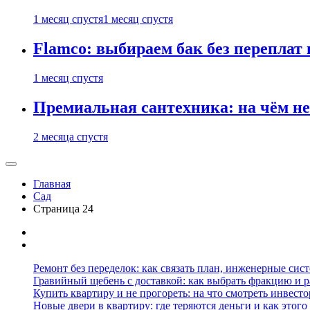
1 месяц спустя
1 месяц спустя
Flamco: выбираем бак без переплат 
1 месяц спустя
Премиальная сантехника: на чём не
2 месяца спустя
Главная
Сад
Страница 24
Ремонт без переделок: как связать план, инженерные сис
Гравийный щебень с доставкой: как выбрать фракцию и р
Купить квартиру и не прогореть: на что смотреть инвесто
Новые двери в квартиру: где теряются деньги и как этого