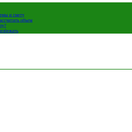
темы и смету
ассчитать объем
ру?
 избежать