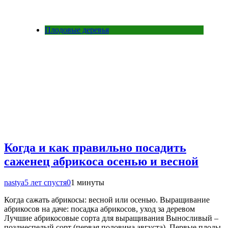
Плодовые деревья
Когда и как правильно посадить
саженец абрикоса осенью и весной
nastya
5 лет спустя
0
1 минуты
Когда сажать абрикосы: весной или осенью. Выращивание
абрикосов на даче: посадка абрикосов, уход за деревом
Лучшие абрикосовые сорта для выращивания Выносливый –
позднеспелый сорт (первая половина августа). Первые плоды