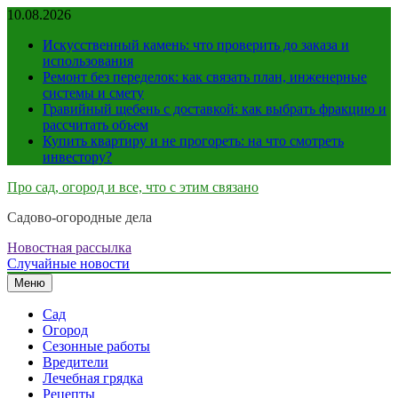
Перейти
10.08.2026
к
Искусственный камень: что проверить до заказа и
содержимому
использования
Ремонт без переделок: как связать план, инженерные
системы и смету
Гравийный щебень с доставкой: как выбрать фракцию и
рассчитать объем
Купить квартиру и не прогореть: на что смотреть
инвестору?
Про сад, огород и все, что с этим связано
Садово-огородные дела
Новостная рассылка
Случайные новости
Меню
Сад
Огород
Сезонные работы
Вредители
Лечебная грядка
Рецепты