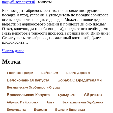
nastya
5 лет спустя
0
1 минуты
Как посадить абрикосы осенью: пошаговые инструкции,
посадка и уход, условия. Путеводитель по посадке абрикосов
осенью для начинающих садоводов Может ли новое дерево
вырасти из абрикосового семени и принесет ли оно плоды?
Ответ, конечно, да (на оба вопроса), но для этого необходимо
знать некоторые тонкости процесса выращивания. Внимание!
Стоит учесть, что абрикос, посаженный косточкой, будет
плодоносить…
Читать далее
Метки
«Теплые» Грядки
Байкал-Эм
Белим Деревья
Белокочанная Капуста
Борьба С Вредителями
Ботанические Особенности Огурца
Абрикос
Брюссельская Капуста
Бульденеж
Абрикос Из Косточки
Айва
Бактериальные Удобрения
Белокрылка
Болезни
Болезни Винограда