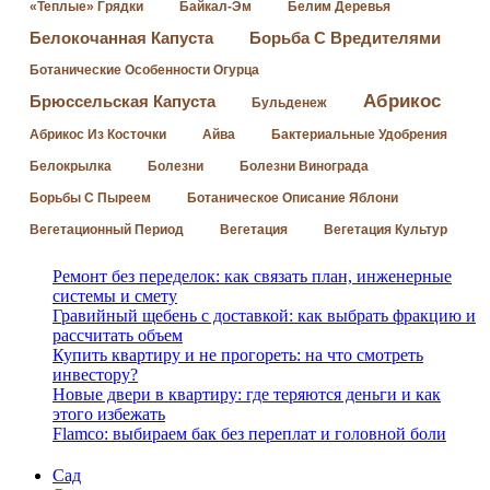
«Теплые» Грядки
Байкал-Эм
Белим Деревья
Белокочанная Капуста
Борьба С Вредителями
Ботанические Особенности Огурца
Абрикос
Брюссельская Капуста
Бульденеж
Абрикос Из Косточки
Айва
Бактериальные Удобрения
Белокрылка
Болезни
Болезни Винограда
Борьбы С Пыреем
Ботаническое Описание Яблони
Вегетационный Период
Вегетация
Вегетация Культур
Ремонт без переделок: как связать план, инженерные
системы и смету
Гравийный щебень с доставкой: как выбрать фракцию и
рассчитать объем
Купить квартиру и не прогореть: на что смотреть
инвестору?
Новые двери в квартиру: где теряются деньги и как
этого избежать
Flamco: выбираем бак без переплат и головной боли
Сад