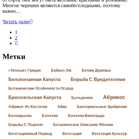
Многие черешни являются самобесплодными, поэтому
важно…
Читать далее
1
2
Метки
«Теплые» Грядки
Байкал-Эм
Белим Деревья
Белокочанная Капуста
Борьба С Вредителями
Ботанические Особенности Огурца
Абрикос
Брюссельская Капуста
Бульденеж
Абрикос Из Косточки
Айва
Бактериальные Удобрения
Белокрылка
Болезни
Болезни Винограда
Борьбы С Пыреем
Ботаническое Описание Яблони
Вегетационный Период
Вегетация
Вегетация Культур