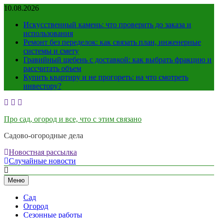
Перейти
10.08.2026
к
Искусственный камень: что проверить до заказа и
содержимому
использования
Ремонт без переделок: как связать план, инженерные
системы и смету
Гравийный щебень с доставкой: как выбрать фракцию и
рассчитать объем
Купить квартиру и не прогореть: на что смотреть
инвестору?
Про сад, огород и все, что с этим связано
Садово-огородные дела
Новостная рассылка
Случайные новости
Меню
Сад
Огород
Сезонные работы