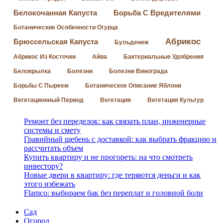
Белокочанная Капуста
Борьба С Вредителями
Ботанические Особенности Огурца
Абрикос
Брюссельская Капуста
Бульденеж
Абрикос Из Косточки
Айва
Бактериальные Удобрения
Белокрылка
Болезни
Болезни Винограда
Борьбы С Пыреем
Ботаническое Описание Яблони
Вегетационный Период
Вегетация
Вегетация Культур
Ремонт без переделок: как связать план, инженерные
системы и смету
Гравийный щебень с доставкой: как выбрать фракцию и
рассчитать объем
Купить квартиру и не прогореть: на что смотреть
инвестору?
Новые двери в квартиру: где теряются деньги и как
этого избежать
Flamco: выбираем бак без переплат и головной боли
Сад
Огород