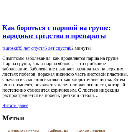
Как бороться с паршой на груше:
народные средства и препараты
tauroskiff
5 лет спустя
5 лет спустя
0
2 минуты
Симптомы заболевания: как проявляется парша на груше
Парша груши, как и парша яблока, – это грибковое
заболевание. Заболевание начинает развиваться на верхних
листьях побегов, поражая нижнюю часть листовой пластины.
Сначала высыпания выглядят как хлоротичные пятна. Затем
пятна темнеют, появляется налет оливкового цвета, который
постепенно становится коричневым. С листьев инфекция
распространяется на побеги, цветки и стебли…
Читать далее
Метки
«Теплые» Грядки
Байкал-Эм
Белим Деревья