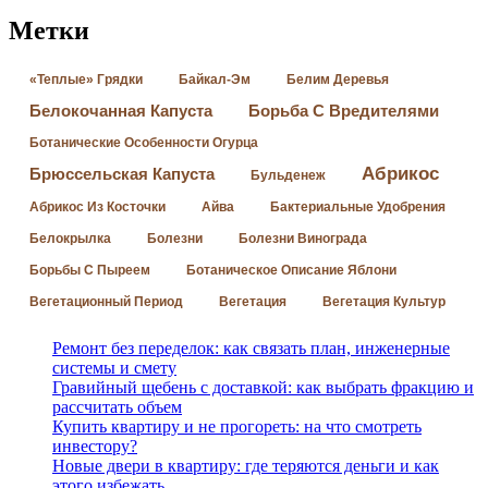
Метки
«Теплые» Грядки
Байкал-Эм
Белим Деревья
Белокочанная Капуста
Борьба С Вредителями
Ботанические Особенности Огурца
Абрикос
Брюссельская Капуста
Бульденеж
Абрикос Из Косточки
Айва
Бактериальные Удобрения
Белокрылка
Болезни
Болезни Винограда
Борьбы С Пыреем
Ботаническое Описание Яблони
Вегетационный Период
Вегетация
Вегетация Культур
Ремонт без переделок: как связать план, инженерные
системы и смету
Гравийный щебень с доставкой: как выбрать фракцию и
рассчитать объем
Купить квартиру и не прогореть: на что смотреть
инвестору?
Новые двери в квартиру: где теряются деньги и как
этого избежать