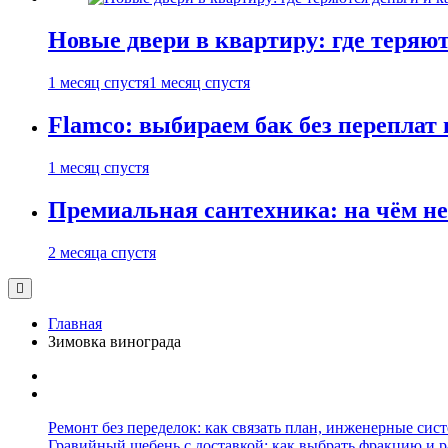
Новые двери в квартиру: где теряют
1 месяц спустя
1 месяц спустя
Flamco: выбираем бак без переплат 
1 месяц спустя
Премиальная сантехника: на чём не
2 месяца спустя
Главная
Зимовка винограда
Ремонт без переделок: как связать план, инженерные сис
Гравийный щебень с доставкой: как выбрать фракцию и р