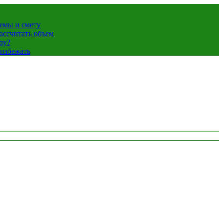
темы и смету
ассчитать объем
ру?
 избежать