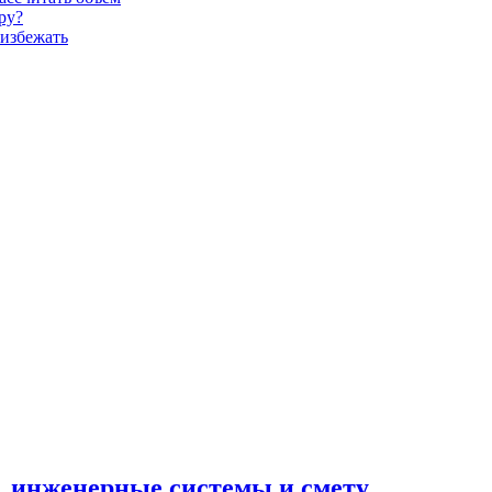
ру?
 избежать
н, инженерные системы и смету