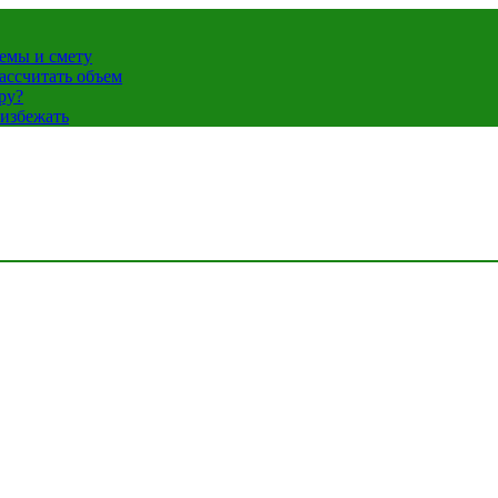
темы и смету
ассчитать объем
ру?
 избежать