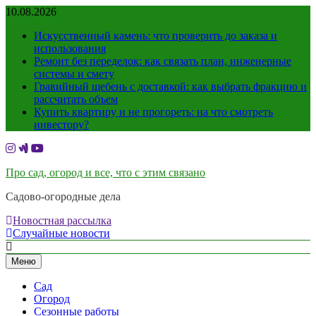
Перейти
10.08.2026
к
Искусственный камень: что проверить до заказа и
содержимому
использования
Ремонт без переделок: как связать план, инженерные
системы и смету
Гравийный щебень с доставкой: как выбрать фракцию и
рассчитать объем
Купить квартиру и не прогореть: на что смотреть
инвестору?
Про сад, огород и все, что с этим связано
Садово-огородные дела
Новостная рассылка
Случайные новости
Меню
Сад
Огород
Сезонные работы