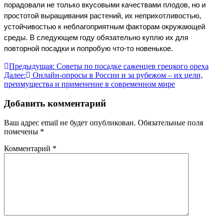
порадовали не только вкусовыми качествами плодов, но и 
простотой выращивания растений, их неприхотливостью, 
устойчивостью к неблагоприятным факторам окружающей 
среды. В следующем году обязательно куплю их для 
повторной посадки и попробую что-то новенькое.
Навигация
Предыдущая:
Советы по посадке саженцев грецкого ореха
Далее:
Онлайн-опросы в России и за рубежом – их цели,
по
преимущества и применение в современном мире
записям
Добавить комментарий
Ваш адрес email не будет опубликован.
Обязательные поля
помечены
*
Комментарий
*