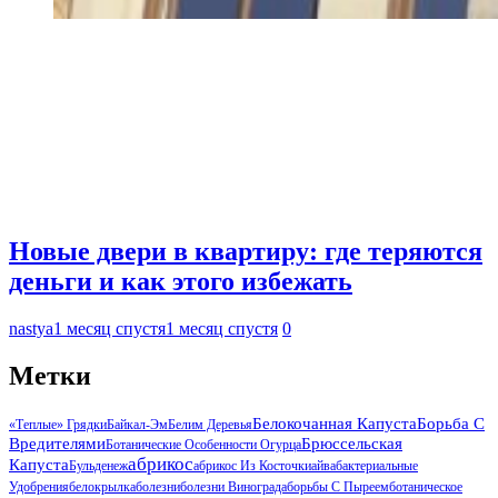
Новые двери в квартиру: где теряются
деньги и как этого избежать
nastya
1 месяц спустя
1 месяц спустя
0
Метки
Белокочанная Капуста
Борьба С
«Теплые» Грядки
Байкал-Эм
Белим Деревья
Вредителями
Брюссельская
Ботанические Особенности Огурца
Абрикос
Капуста
Бульденеж
Абрикос Из Косточки
Айва
Бактериальные
Удобрения
Белокрылка
Болезни
Болезни Винограда
Борьбы С Пыреем
Ботаническое