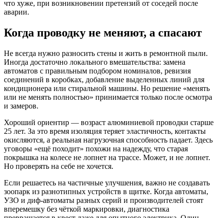
что хуже, при возникновении претензий от соседей после
аварии.
Когда проводку не меняют, а спасают
Не всегда нужно разносить стены и жить в ремонтной пыли.
Иногда достаточно локального вмешательства: замена
автоматов с правильным подбором номиналов, ревизия
соединений в коробках, добавление выделенных линий для
кондиционера или стиральной машины. Но решение «менять
или не менять полностью» принимается только после осмотра
и замеров.
Хороший ориентир — возраст алюминиевой проводки старше
25 лет. За это время изоляция теряет эластичность, контакты
окисляются, а реальная нагрузочная способность падает. Здесь
уговоры «ещё походит» похожи на надежду, что старая
покрышка на колесе не лопнет на трассе. Может, и не лопнет.
Но проверять на себе не хочется.
Если решаетесь на частичные улучшения, важно не создавать
зоопарк из разнотипных устройств в щитке. Когда автоматы,
УЗО и диф-автоматы разных серий и производителей стоят
вперемешку без чёткой маркировки, диагностика
превращается в квест даже для опытного электрика. Один