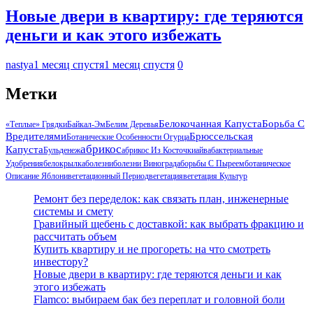
Новые двери в квартиру: где теряются
деньги и как этого избежать
nastya
1 месяц спустя
1 месяц спустя
0
Метки
Белокочанная Капуста
Борьба С
«Теплые» Грядки
Байкал-Эм
Белим Деревья
Вредителями
Брюссельская
Ботанические Особенности Огурца
Абрикос
Капуста
Бульденеж
Абрикос Из Косточки
Айва
Бактериальные
Удобрения
Белокрылка
Болезни
Болезни Винограда
Борьбы С Пыреем
Ботаническое
Описание Яблони
Вегетационный Период
Вегетация
Вегетация Культур
Ремонт без переделок: как связать план, инженерные
системы и смету
Гравийный щебень с доставкой: как выбрать фракцию и
рассчитать объем
Купить квартиру и не прогореть: на что смотреть
инвестору?
Новые двери в квартиру: где теряются деньги и как
этого избежать
Flamco: выбираем бак без переплат и головной боли