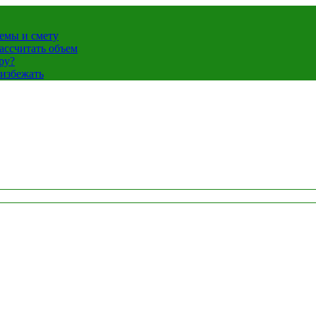
темы и смету
ассчитать объем
ру?
 избежать