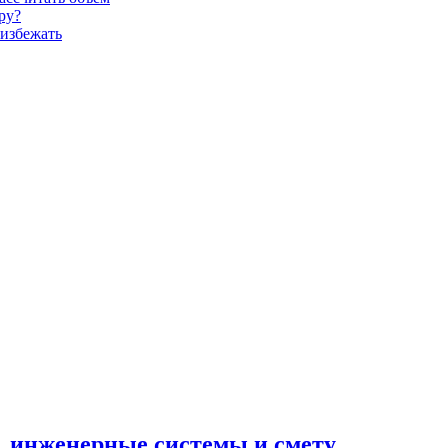
ру?
 избежать
н, инженерные системы и смету