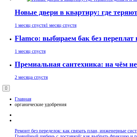
Новые двери в квартиру: где теряют
1 месяц спустя
1 месяц спустя
Flamco: выбираем бак без переплат 
1 месяц спустя
Премиальная сантехника: на чём не
2 месяца спустя
Главная
органические удобрения
Ремонт без переделок: как связать план, инженерные сис
Гравийный щебень с доставкой: как выбрать фракцию и р