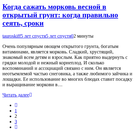
Когда сажать морковь весной в
открытый грунт: когда правильно
сеять, сроки
tauroskiff
5 лет спустя
5 лет спустя
0
2 минуты
Очень популярным овощем открытого грунта, богатым
витаминами, является морковь. Сладкий, хрустящий,
знакомый всем детям и взрослым. Как приятно выдернуть с
грядки молодой и нежный корнеплод. И сколько
воспоминаний и ассоциаций связано с ним. Он является
неотъемлемой частью снеговика, а также любимого зайчика и
лошадки. Ее использование во многих блюдах ставит посадку
и выращивание моркови в…
Читать далее
1
2
3