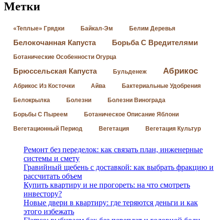
Метки
«Теплые» Грядки
Байкал-Эм
Белим Деревья
Белокочанная Капуста
Борьба С Вредителями
Ботанические Особенности Огурца
Абрикос
Брюссельская Капуста
Бульденеж
Абрикос Из Косточки
Айва
Бактериальные Удобрения
Белокрылка
Болезни
Болезни Винограда
Борьбы С Пыреем
Ботаническое Описание Яблони
Вегетационный Период
Вегетация
Вегетация Культур
Ремонт без переделок: как связать план, инженерные
системы и смету
Гравийный щебень с доставкой: как выбрать фракцию и
рассчитать объем
Купить квартиру и не прогореть: на что смотреть
инвестору?
Новые двери в квартиру: где теряются деньги и как
этого избежать