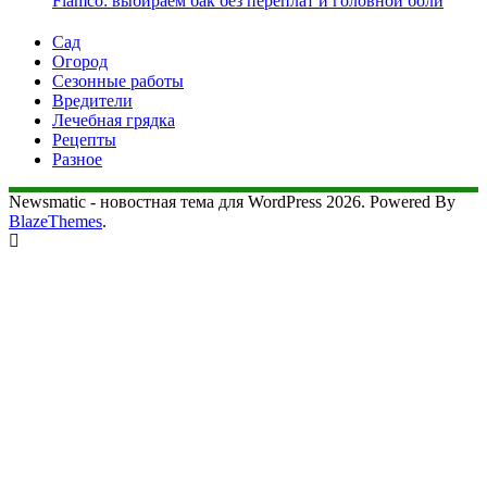
Flamco: выбираем бак без переплат и головной боли
Сад
Огород
Сезонные работы
Вредители
Лечебная грядка
Рецепты
Разное
Newsmatic - новостная тема для WordPress 2026. Powered By
BlazeThemes
.