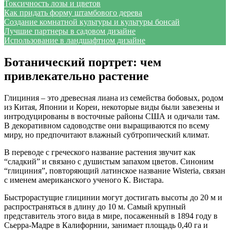
Токсичность лозы и цветов
Как придать форму штамбового дерева
Создание комнатной культуры и культуры бонсай
Лучшие партнеры в садовом дизайне
Использование в ландшафтном дизайне
Ботанический портрет: чем
привлекательно растение
Глициния – это древесная лиана из семейства бобовых, родом
из Китая, Японии и Кореи, некоторые виды были завезены и
интродуцированы в восточные районы США и одичали там.
В декоративном садоводстве они выращиваются по всему
миру, но предпочитают влажный субтропический климат.
В переводе с греческого название растения звучит как
“сладкий” и связано с душистым запахом цветов. Синоним
“глициния”, повторяющий латинское название Wisteria, связан
с именем американского ученого К. Вистара.
Быстрорастущие глицинии могут достигать высоты до 20 м и
распространяться в длину до 10 м. Самый крупный
представитель этого вида в мире, посаженный в 1894 году в
Сьерра-Мадре в Калифорнии, занимает площадь 0,40 га и