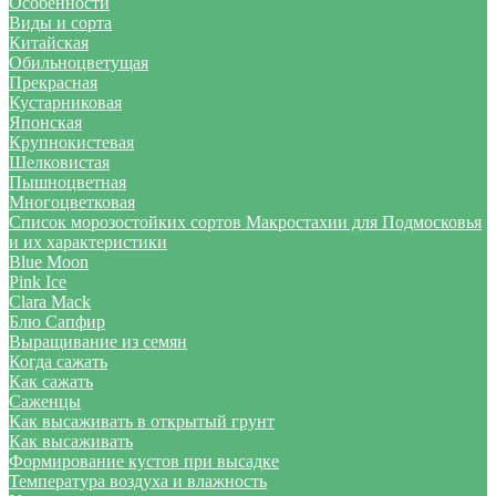
Особенности
Виды и сорта
Китайская
Обильноцветущая
Прекрасная
Кустарниковая
Японская
Крупнокистевая
Шелковистая
Пышноцветная
Многоцветковая
Список морозостойких сортов Макростахии для Подмосковья
и их характеристики
Blue Moon
Pink Ice
Clara Mack
Блю Сапфир
Выращивание из семян
Когда сажать
Как сажать
Саженцы
Как высаживать в открытый грунт
Как высаживать
Формирование кустов при высадке
Температура воздуха и влажность