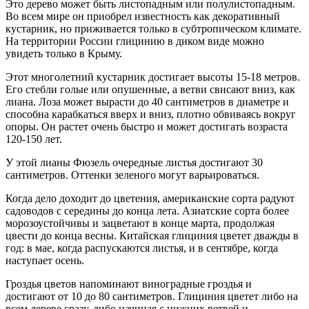
Это дерево может быть листопадным или полулистопадным.
Во всем мире он приобрел известность как декоративный
кустарник, но приживается только в субтропическом климате.
На территории России глицинию в диком виде можно
увидеть только в Крыму.
Этот многолетний кустарник достигает высоты 15-18 метров.
Его стебли голые или опушенные, а ветви свисают вниз, как
лиана. Лоза может вырасти до 40 сантиметров в диаметре и
способна карабкаться вверх и вниз, плотно обвиваясь вокруг
опоры. Он растет очень быстро и может достигать возраста
120-150 лет.
У этой лианы Фюзель очередные листья достигают 30
сантиметров. Оттенки зеленого могут варьироваться.
Когда дело доходит до цветения, американские сорта радуют
садоводов с середины до конца лета. Азиатские сорта более
морозоустойчивы и зацветают в конце марта, продолжая
цвести до конца весны. Китайская глициния цветет дважды в
год: в мае, когда распускаются листья, и в сентябре, когда
наступает осень.
Гроздья цветов напоминают виноградные гроздья и
достигают от 10 до 80 сантиметров. Глициния цветет либо на
всем дереве сразу, либо начиная с нижних ветвей и