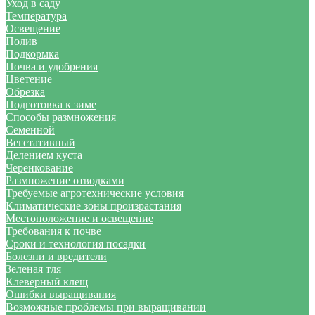
Уход в саду
Температура
Освещение
Полив
Подкормка
Почва и удобрения
Цветение
Обрезка
Подготовка к зиме
Способы размножения
Семенной
Вегетативный
Делением куста
Черенкование
Размножение отводками
Требуемые агротехнические условия
Климатические зоны произрастания
Местоположение и освещение
Требования к почве
Сроки и технология посадки
Болезни и вредители
Зеленая тля
Клеверный клещ
Ошибки выращивания
Возможные проблемы при выращивании