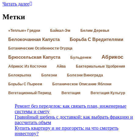
Читать далее
Метки
«Теплые» Грядки
Байкал-Эм
Белим Деревья
Белокочанная Капуста
Борьба С Вредителями
Ботанические Особенности Огурца
Абрикос
Брюссельская Капуста
Бульденеж
Абрикос Из Косточки
Айва
Бактериальные Удобрения
Белокрылка
Болезни
Болезни Винограда
Борьбы С Пыреем
Ботаническое Описание Яблони
Вегетационный Период
Вегетация
Вегетация Культур
Ремонт без переделок: как связать план, инженерные
системы и смету
Гравийный щебень с доставкой: как выбрать фракцию и
рассчитать объем
Купить квартиру и не прогореть: на что смотреть
инвестору?