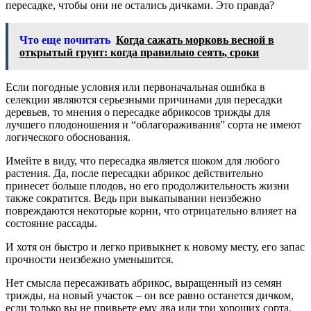
пересадке, чтобы они не остались дичками. Это правда?
Что еще почитать
Когда сажать морковь весной в
открытый грунт: когда правильно сеять, сроки
Если погодные условия или первоначальная ошибка в
селекции являются серьезными причинами для пересадки
деревьев, то мнения о пересадке абрикосов трижды для
лучшего плодоношения и “облагораживания” сорта не имеют
логического обоснования.
Имейте в виду, что пересадка является шоком для любого
растения. Да, после пересадки абрикос действительно
принесет больше плодов, но его продолжительность жизни
также сократится. Ведь при выкапывании неизбежно
повреждаются некоторые корни, что отрицательно влияет на
состояние рассады.
И хотя он быстро и легко привыкнет к новому месту, его запас
прочности неизбежно уменьшится.
Нет смысла пересаживать абрикос, выращенный из семян
трижды, на новый участок – он все равно останется дичком,
если только вы не привьете ему два или три хороших сорта.