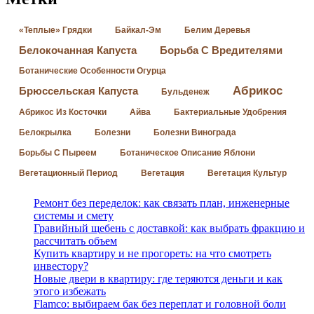
«Теплые» Грядки
Байкал-Эм
Белим Деревья
Белокочанная Капуста
Борьба С Вредителями
Ботанические Особенности Огурца
Абрикос
Брюссельская Капуста
Бульденеж
Абрикос Из Косточки
Айва
Бактериальные Удобрения
Белокрылка
Болезни
Болезни Винограда
Борьбы С Пыреем
Ботаническое Описание Яблони
Вегетационный Период
Вегетация
Вегетация Культур
Ремонт без переделок: как связать план, инженерные
системы и смету
Гравийный щебень с доставкой: как выбрать фракцию и
рассчитать объем
Купить квартиру и не прогореть: на что смотреть
инвестору?
Новые двери в квартиру: где теряются деньги и как
этого избежать
Flamco: выбираем бак без переплат и головной боли