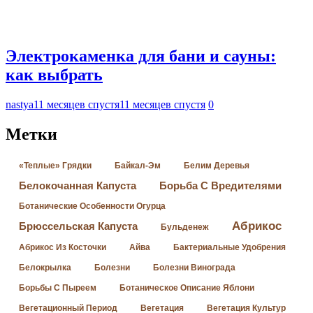
Электрокаменка для бани и сауны:
как выбрать
nastya
11 месяцев спустя
11 месяцев спустя
0
Метки
«Теплые» Грядки
Байкал-Эм
Белим Деревья
Белокочанная Капуста
Борьба С Вредителями
Ботанические Особенности Огурца
Абрикос
Брюссельская Капуста
Бульденеж
Абрикос Из Косточки
Айва
Бактериальные Удобрения
Белокрылка
Болезни
Болезни Винограда
Борьбы С Пыреем
Ботаническое Описание Яблони
Вегетационный Период
Вегетация
Вегетация Культур