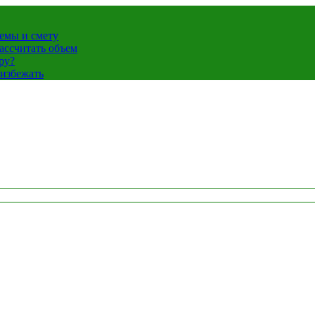
темы и смету
ассчитать объем
ру?
 избежать