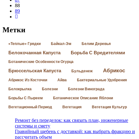
88
89
Метки
«Теплые» Грядки
Байкал-Эм
Белим Деревья
Белокочанная Капуста
Борьба С Вредителями
Ботанические Особенности Огурца
Абрикос
Брюссельская Капуста
Бульденеж
Абрикос Из Косточки
Айва
Бактериальные Удобрения
Белокрылка
Болезни
Болезни Винограда
Борьбы С Пыреем
Ботаническое Описание Яблони
Вегетационный Период
Вегетация
Вегетация Культур
Ремонт без переделок: как связать план, инженерные
системы и смету
Гравийный щебень с доставкой: как выбрать фракцию и
рассчитать объем