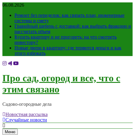
Перейти
06.08.2026
к
Ремонт без переделок: как связать план, инженерные
содержимому
системы и смету
Гравийный щебень с доставкой: как выбрать фракцию и
рассчитать объем
Купить квартиру и не прогореть: на что смотреть
инвестору?
Новые двери в квартиру: где теряются деньги и как
этого избежать
Про сад, огород и все, что с
этим связано
Садово-огородные дела
Новостная рассылка
Случайные новости
Меню