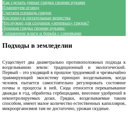
Как сделать умные грядки своими руками
Планируем огород
Считаем площадь грядок
Кислород и питательные вещества
Что нужно для создания «ленивых» грядок?
Ленивая грядка своими руками:
Сохранение влаги и борьба с сорняками
Подходы в земледелии
Существует два диаметрально противоположных подхода к
возделыванию земли: традиционный и экологический.
Первый – это уходящий в прошлое трудоемкий и чрезвычайно
травмирующий экосистему принцип возделывания, когда
человек пытается самостоятельно регулировать состояние
почвы и процессы в ней. Сюда относится перекапывание
дважды в год, обработка гербицидами, внесение удобрений в
неконтролируемых дозах. Грядки, возделываемые таким
способом, имеют малое количество естественных капилляров,
микроорганизмов там не достаточно, урожаи скудные.