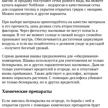
шагом. В продажу поступают сетки разного вида, вы можете
купить вариант NetHouse – недорогая и качественная сетка
для создания теплиц и укрытия открытых грядок с овощами.
Можно посмотреть и другие варианты.
При выборе материала ориентируйтесь на качество материала
и его прочность, цена должна стать второстепенным
фактором. Через фитосетку насекомые не могут попасть к
овощам. В тот же момент солнце и свежий воздух спокойно
проникают внутрь. Обеспечивается достаточная циркуляция
воздуха, и если вы позаботитесь о должном уходе за рассадой
– получите богатый урожай.
Серная дымовая шашка предназначена для «обкуривания»
помещения. Шашка используется для уничтожения не только
белокрылки, но и других паразитических насекомых. Дым не
только уничтожает вредителей в огороде, но и отпугивает
вновь прибывших. Также действует и дихлофос, которым
можно опрыскать растения. С помощью дихлофоса убивают
не только белокрылку, но и других вредителей.
Химические препараты
Если завелась белокрылка на огороде, то борьба с ней в
открытом грунте с помощью химических препаратов будет