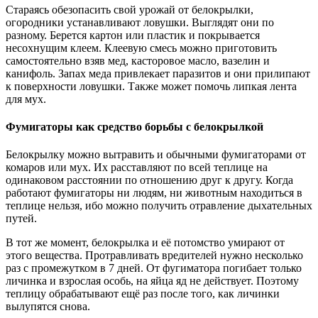
Стараясь обезопасить свой урожай от белокрылки,
огородники устанавливают ловушки. Выглядят они по
разному. Берется картон или пластик и покрывается
несохнущим клеем. Клеевую смесь можно приготовить
самостоятельно взяв мед, касторовое масло, вазелин и
канифоль. Запах меда привлекает паразитов и они прилипают
к поверхности ловушки. Также может помочь липкая лента
для мух.
Фумигаторы как средство борьбы с белокрылкой
Белокрылку можно вытравить и обычными фумигаторами от
комаров или мух. Их расставляют по всей теплице на
одинаковом расстоянии по отношению друг к другу. Когда
работают фумигаторы ни людям, ни животным находиться в
теплице нельзя, ибо можно получить отравление дыхательных
путей.
В тот же момент, белокрылка и её потомство умирают от
этого вещества. Протравливать вредителей нужно несколько
раз с промежутком в 7 дней. От фугиматора погибает только
личинка и взрослая особь, на яйца яд не действует. Поэтому
теплицу обрабатывают ещё раз после того, как личинки
вылупятся снова.