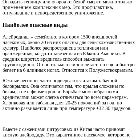
Оградить теплицу или огород от белой смерти можно только
применением комплексных мер. Это профилактика,
отпугивание и непосредственное уничтожение.
Наиболее опасные виды
Алейродиды – семейство, в котором 1500 внешностей
насекомых, около 20 из них опасны для сельскохозяйственных
культур. Наиболее распространена тепличная или
оранжерейная, когда-то завезенная из Южной Америки. В
средних широтах вредитель способен выживать
круглогодично. Он не только отлично летает, но еще и быстро
бегает на 6 длинных ногах. Относится к Полужесткокрылым.
Южные регионы часто подвергаются атакам табачной
белокрылки. Она отличается тем, что крылья сложены по
бокам, а не в форме кровли. Борьба с многообразными
вредителями может слегка отличаться по всем параметрам.
Хлопковая или табачная дает 20-25 поколений за год, но
активно развивается лишь при температуре +32-36 градусов.
Вместе с саженцами цитрусовых из Китая часто привозят
кислую алейродиду. Это карантинное насекомое, которое не