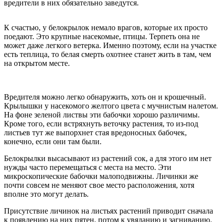
вредители в них обязательно заведутся.
К счастью, у белокрылок немало врагов, которые их просто
поедают. Это крупные насекомые, птицы. Терпеть она не
может даже легкого ветерка. Именно поэтому, если на участке
есть теплица, то белая смерть охотнее станет жить в там, чем
на открытом месте.
Вредителя можно легко обнаружить, хоть он и крошечный.
Крылышки у насекомого желтого цвета с мучнистым налетом.
На фоне зеленой листвы эти бабочки хорошо различимы.
Кроме того, если встряхнуть веточку растения, то из-под
листьев тут же выпорхнет стая вредоносных бабочек,
конечно, если они там были.
Белокрылки высасывают из растений сок, а для этого им нет
нужды часто перемещаться с места на место. Эти
микроскопические бабочки малоподвижны. Личинки же
почти совсем не меняют свое место расположения, хотя
вполне это могут делать.
Присутствие личинок на листьях растений приводит сначала
к появлению на них пятен, потом к увяданию и загниванию.