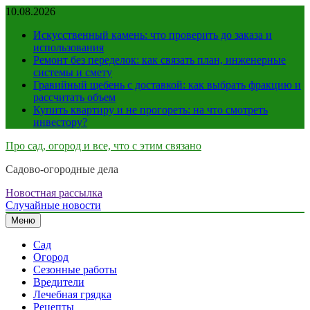
Перейти
10.08.2026
к
Искусственный камень: что проверить до заказа и
содержимому
использования
Ремонт без переделок: как связать план, инженерные
системы и смету
Гравийный щебень с доставкой: как выбрать фракцию и
рассчитать объем
Купить квартиру и не прогореть: на что смотреть
инвестору?
Про сад, огород и все, что с этим связано
Садово-огородные дела
Новостная рассылка
Случайные новости
Меню
Сад
Огород
Сезонные работы
Вредители
Лечебная грядка
Рецепты