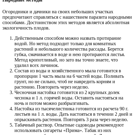
Огородники и дачники на своих небольших участках
предпочитают справляться с нашествием паразита народными
способами. Достоинством этих методов является абсолютная
экологичность плодов.
Действенным способом можно назвать протирание
водой. Но метод подходит только для комнатных
растений и небольшого количества рассады. Берется
губка, смачивается в воде и нею протираются листья.
Метод кропотливый, но зато вы точно знаете, что
удалил всех личинок.
Состав из воды и хозяйственного мыла готовится в
пропорции 1 часть мыла на 6 частей воды. Поливать
грунт, но не сильно, чтоб не навредить корням и
растению. Повторить через неделю.
Чесночная настойка готовится из 2 крупных долек
чеснока и 1 л. горячей воды. Оставить настояться на
ночь и потом можно разбрызгивать.
Настойка из тысячелистника готовится из расчета 90 г.
листьев на 1 л. воды. Дать настояться в течении 2 дней и
опрыскивать растения. Повторять 3 раза через неделю.
Табачный раствор. Опытные садоводы рекомендуют
использовать сигареты «Прима». Табак из них