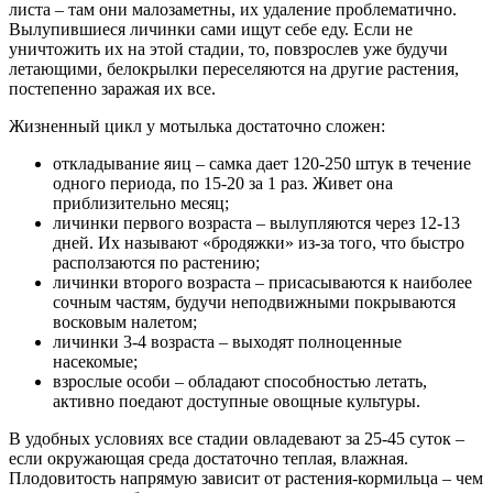
листа – там они малозаметны, их удаление проблематично.
Вылупившиеся личинки сами ищут себе еду. Если не
уничтожить их на этой стадии, то, повзрослев уже будучи
летающими, белокрылки переселяются на другие растения,
постепенно заражая их все.
Жизненный цикл у мотылька достаточно сложен:
откладывание яиц – самка дает 120-250 штук в течение
одного периода, по 15-20 за 1 раз. Живет она
приблизительно месяц;
личинки первого возраста – вылупляются через 12-13
дней. Их называют «бродяжки» из-за того, что быстро
расползаются по растению;
личинки второго возраста – присасываются к наиболее
сочным частям, будучи неподвижными покрываются
восковым налетом;
личинки 3-4 возраста – выходят полноценные
насекомые;
взрослые особи – обладают способностью летать,
активно поедают доступные овощные культуры.
В удобных условиях все стадии овладевают за 25-45 суток –
если окружающая среда достаточно теплая, влажная.
Плодовитость напрямую зависит от растения-кормильца – чем