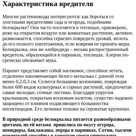
Характеристика вредителя
Многие растениеводы интересуются: как бороться со
злостными вредителями сада и огорода, подобными
белокрылке? Она часто поселяется в теплицах, оранжереях,
реже на открытом воздухе или комнатных растениях, активно
размножается, способна серьезно повредить урожай, вплоть
до его полного уничтожения, если вовремя не принять меры.
Белокрылка, она же алейродида – весьма распространенный
вредитель, образующийся в парниках, теплицах. Алерон по-
гречески обозначает мука.
Паразит представляет собой насекомое, способное летать,
отдаленно напоминающее белого мотылька с длиной тела
менее 0,2-0,3 см. Селится большими колониями, повреждая
более 600 видов культурных и сорных растений, предпочитая
самые молодые, сочные листики. Благодаря упругим
крылышкам, покрытым восковым налетом, существо надежно
защищено от влияния подавляющего большинства
инсектицидов. Его личинки похожи на сероватые крупинки.
В природной среде белокрылка питается разнообразными
цветами, но ей весьма пришлись
по вкусу
огурцы,
помидоры, баклажаны, перцы в парниках. Сотни, тысячи
вредителей способны в короткие сроки уничтожить