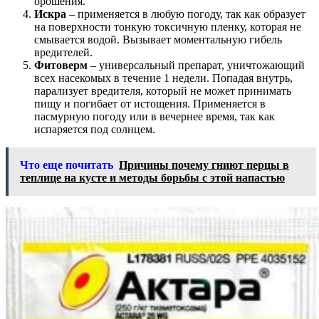
орошения.
Искра
– применяется в любую погоду, так как образует
на поверхности тонкую токсичную пленку, которая не
смывается водой. Вызывает моментальную гибель
вредителей.
Фитоверм
– универсальный препарат, уничтожающий
всех насекомых в течение 1 недели. Попадая внутрь,
парализует вредителя, который не может принимать
пищу и погибает от истощения. Применяется в
пасмурную погоду или в вечернее время, так как
испаряется под солнцем.
Что еще почитать
Причины почему гниют перцы в
теплице на кусте и методы борьбы с этой напастью