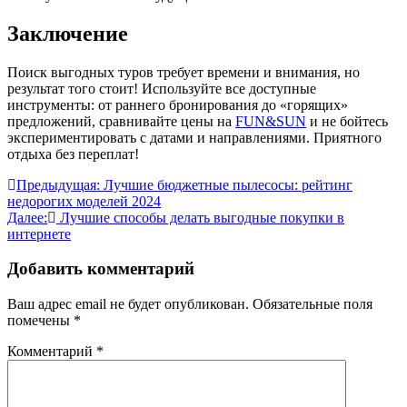
Заключение
Поиск выгодных туров требует времени и внимания, но
результат того стоит! Используйте все доступные
инструменты: от раннего бронирования до «горящих»
предложений, сравнивайте цены на
FUN&SUN
и не бойтесь
экспериментировать с датами и направлениями. Приятного
отдыха без переплат!
Навигация
Предыдущая:
Лучшие бюджетные пылесосы: рейтинг
недорогих моделей 2024
по
Далее:
Лучшие способы делать выгодные покупки в
записям
интернете
Добавить комментарий
Ваш адрес email не будет опубликован.
Обязательные поля
помечены
*
Комментарий
*