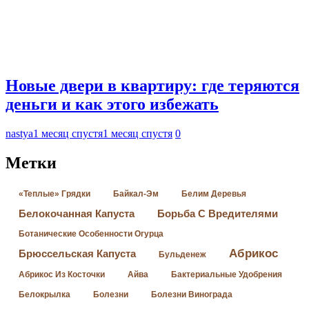
Новые двери в квартиру: где теряются
деньги и как этого избежать
nastya
1 месяц спустя
1 месяц спустя
0
Метки
«Теплые» Грядки
Байкал-Эм
Белим Деревья
Белокочанная Капуста
Борьба С Вредителями
Ботанические Особенности Огурца
Абрикос
Брюссельская Капуста
Бульденеж
Абрикос Из Косточки
Айва
Бактериальные Удобрения
Белокрылка
Болезни
Болезни Винограда