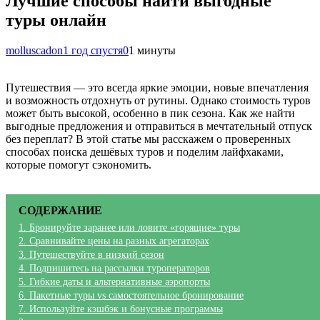
Лучшие способы найти выгодные
туры онлайн
molluscadon
1 год спустя
0
1 минуты
Путешествия — это всегда яркие эмоции, новые впечатления
и возможность отдохнуть от рутины. Однако стоимость туров
может быть высокой, особенно в пик сезона. Как же найти
выгодные предложения и отправиться в мечтательный отпуск
без переплат? В этой статье мы расскажем о проверенных
способах поиска дешёвых туров и поделим лайфхаками,
которые помогут сэкономить.
СОДЕРЖАНИЕ
1. Бронируйте заранее или ловите «горящие» туры
2. Сравнивайте цены на разных агрегаторах
3. Путешествуйте в низкий сезон
4. Подпишитесь на рассылки туроператоров
5. Гибкие даты и альтернативные аэропорты
6. Пакетные туры vs самостоятельное бронирование
7. Используйте кэшбэк и бонусные программы