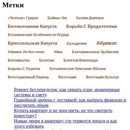
Метки
«Теплые» Грядки
Байкал-Эм
Белим Деревья
Белокочанная Капуста
Борьба С Вредителями
Ботанические Особенности Огурца
Абрикос
Брюссельская Капуста
Бульденеж
Абрикос Из Косточки
Айва
Бактериальные Удобрения
Белокрылка
Болезни
Болезни Винограда
Борьбы С Пыреем
Ботаническое Описание Яблони
Вегетационный Период
Вегетация
Вегетация Культур
Ремонт без переделок: как связать план, инженерные
системы и смету
Гравийный щебень с доставкой: как выбрать фракцию и
рассчитать объем
Купить квартиру и не прогореть: на что смотреть
инвестору?
Новые двери в квартиру: где теряются деньги и как
этого избежать