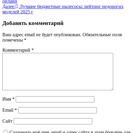
онлайн
по
Далее:
Лучшие бюджетные пылесосы: рейтинг недорогих
записям
моделей 2025 г
Добавить комментарий
Ваш адрес email не будет опубликован.
Обязательные поля
помечены
*
Комментарий
*
Имя
*
Email
*
Сайт
Сохранить моё имя, email и адрес сайта в этом браузере для