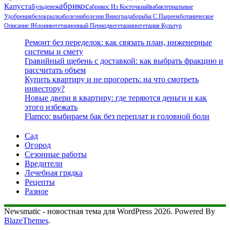
Абрикос
Капуста
Бульденеж
Абрикос Из Косточки
Айва
Бактериальные
Удобрения
Белокрылка
Болезни
Болезни Винограда
Борьбы С Пыреем
Ботаническое
Описание Яблони
Вегетационный Период
Вегетация
Вегетация Культур
Ремонт без переделок: как связать план, инженерные
системы и смету
Гравийный щебень с доставкой: как выбрать фракцию и
рассчитать объем
Купить квартиру и не прогореть: на что смотреть
инвестору?
Новые двери в квартиру: где теряются деньги и как
этого избежать
Flamco: выбираем бак без переплат и головной боли
Сад
Огород
Сезонные работы
Вредители
Лечебная грядка
Рецепты
Разное
Newsmatic - новостная тема для WordPress 2026. Powered By
BlazeThemes
.