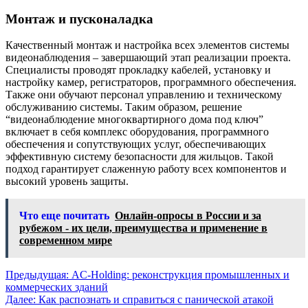
Монтаж и пусконаладка
Качественный монтаж и настройка всех элементов системы
видеонаблюдения – завершающий этап реализации проекта.
Специалисты проводят прокладку кабелей, установку и
настройку камер, регистраторов, программного обеспечения.
Также они обучают персонал управлению и техническому
обслуживанию системы. Таким образом, решение
“видеонаблюдение многоквартирного дома под ключ”
включает в себя комплекс оборудования, программного
обеспечения и сопутствующих услуг, обеспечивающих
эффективную систему безопасности для жильцов. Такой
подход гарантирует слаженную работу всех компонентов и
высокий уровень защиты.
Что еще почитать
Онлайн-опросы в России и за
рубежом - их цели, преимущества и применение в
современном мире
Навигация
Предыдущая:
AC-Holding: реконструкция промышленных и
коммерческих зданий
по
Далее:
Как распознать и справиться с панической атакой