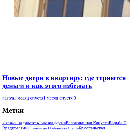
Новые двери в квартиру: где теряются
деньги и как этого избежать
nastya
1 месяц спустя
1 месяц спустя
0
Метки
Белокочанная Капуста
Борьба С
«Теплые» Грядки
Байкал-Эм
Белим Деревья
Вредителями
Брюссельская
Ботанические Особенности Огурца