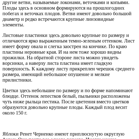
другие ветви, называемые локонами, веточками и копьями.
Плоды здесь в основном формируются на прошлогодних
побегах и веточках плодов. Ветви имеют довольно большой
диаметр и редко встречаются крупные линзовидные
элементы.
Листовые пластинки здесь довольно крупные по размеру и
отличаются ярко выраженным темно-зеленым оттенком. Лист
имеет форму овала и слегка заострен на кончике. По краю
пластины неровные края. И на нем тоже хорошо видны
прожилки. На обратной стороне листа можно увидеть
ворсинки, а наверху листа пластина имеет гладкую
поверхность. К каждому листу прикреплен черешок среднего
размера, имеющий небольшое опушение и мелкие
прилистники.
Цветки здесь небольшие по размеру и по форме напоминают
блюдце. Оттенок лепестков белый, пыльники расположены
чуть ниже рыльца пестика. После цветения вместо цветков
образуются довольно крупные плоды. Каждый плод весит
около 150 г.
Яблоки Ренет Черненко имеют приплюснутую округлую