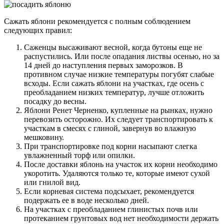
Сажать яблони рекомендуется с полным соблюдением
следующих правил:
Саженцы высаживают весной, когда бутоны еще не
распустились. Или после опадания листвы осенью, но за
14 дней до наступления первых заморозков. В
противном случае низкие температуры погубят слабые
всходы. Если сажать яблони на участках, где осень с
преобладанием низких температур, лучше отложить
посадку до весны.
Яблони Ренет Черненко, купленные на рынках, нужно
перевозить осторожно. Их следует транспортировать к
участкам в смесях с глиной, завернув во влажную
мешковину.
При транспортировке под корни насыпают слегка
увлажненный торф или опилки.
После доставки яблонь на участок их корни необходимо
укоротить. Удаляются только те, которые имеют сухой
или гнилой вид.
Если корневая система подсыхает, рекомендуется
подержать ее в воде несколько дней.
На участках с преобладанием глинистых почв или
протеканием грунтовых вод нет необходимости держать