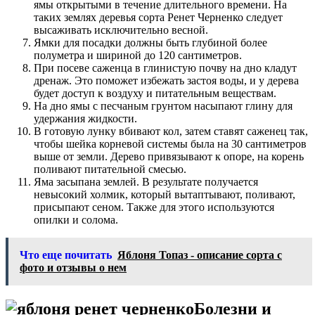
ямы открытыми в течение длительного времени. На
таких землях деревья сорта Ренет Черненко следует
высаживать исключительно весной.
Ямки для посадки должны быть глубиной более
полуметра и шириной до 120 сантиметров.
При посеве саженца в глинистую почву на дно кладут
дренаж. Это поможет избежать застоя воды, и у дерева
будет доступ к воздуху и питательным веществам.
На дно ямы с песчаным грунтом насыпают глину для
удержания жидкости.
В готовую лунку вбивают кол, затем ставят саженец так,
чтобы шейка корневой системы была на 30 сантиметров
выше от земли. Дерево привязывают к опоре, на корень
поливают питательной смесью.
Яма засыпана землей. В результате получается
невысокий холмик, который вытаптывают, поливают,
присыпают сеном. Также для этого используются
опилки и солома.
Что еще почитать
Яблоня Топаз - описание сорта с
фото и отзывы о нем
Болезни и