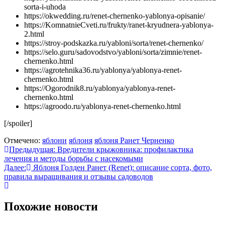
sorta-i-uhoda
https://okwedding.ru/renet-chernenko-yablonya-opisanie/
https://KomnatnieCveti.ru/frukty/ranet-kryudnera-yablonya-
2.html
https://stroy-podskazka.ru/yabloni/sorta/renet-chernenko/
https://selo.guru/sadovodstvo/yabloni/sorta/zimnie/renet-
chernenko.html
https://agrotehnika36.ru/yablonya/yablonya-renet-
chernenko.html
https://Ogorodnik8.ru/yablonya/yablonya-renet-
chernenko.html
https://agroodo.ru/yablonya-renet-chernenko.html
[/spoiler]
Отмечено:
яблони
яблоня
яблоня Ранет Черненко
Навигация
Предыдущая:
Вредители крыжовника: профилактика
лечения и методы борьбы с насекомыми
по
Далее:
Яблоня Голден Ранет (Renet): описание сорта, фото,
записям
правила выращивания и отзывы садоводов
Похожие новости