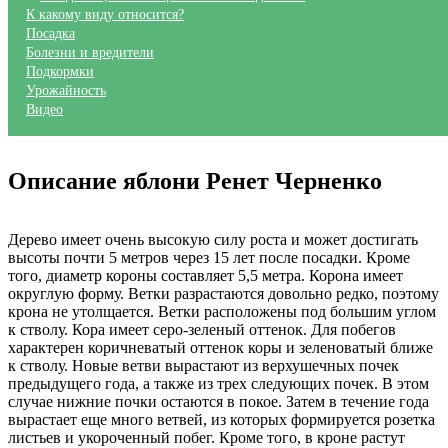
К какому виду относится?
Посадка
Болезни и вредители
Подкормки
Урожайность
Видео
Описание яблони Ренет Черненко
Дерево имеет очень высокую силу роста и может достигать
высоты почти 5 метров через 15 лет после посадки. Кроме
того, диаметр короны составляет 5,5 метра. Корона имеет
округлую форму. Ветки разрастаются довольно редко, поэтому
крона не утолщается. Ветки расположены под большим углом
к ​​стволу. Кора имеет серо-зеленый оттенок. Для побегов
характерен коричневатый оттенок коры и зеленоватый ближе
к стволу. Новые ветви вырастают из верхушечных почек
предыдущего года, а также из трех следующих почек. В этом
случае нижние почки остаются в покое. Затем в течение года
вырастает еще много ветвей, из которых формируется розетка
листьев и укороченный побег. Кроме того, в кроне растут