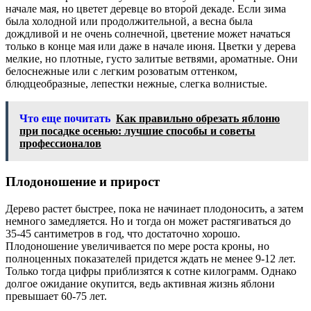
начале мая, но цветет деревце во второй декаде. Если зима
была холодной или продолжительной, а весна была
дождливой и не очень солнечной, цветение может начаться
только в конце мая или даже в начале июня. Цветки у дерева
мелкие, но плотные, густо залитые ветвями, ароматные. Они
белоснежные или с легким розоватым оттенком,
блюдцеобразные, лепестки нежные, слегка волнистые.
Что еще почитать
Как правильно обрезать яблоню
при посадке осенью: лучшие способы и советы
профессионалов
Плодоношение и прирост
Дерево растет быстрее, пока не начинает плодоносить, а затем
немного замедляется. Но и тогда он может растягиваться до
35-45 сантиметров в год, что достаточно хорошо.
Плодоношение увеличивается по мере роста кроны, но
полноценных показателей придется ждать не менее 9-12 лет.
Только тогда цифры приблизятся к сотне килограмм. Однако
долгое ожидание окупится, ведь активная жизнь яблони
превышает 60-75 лет.