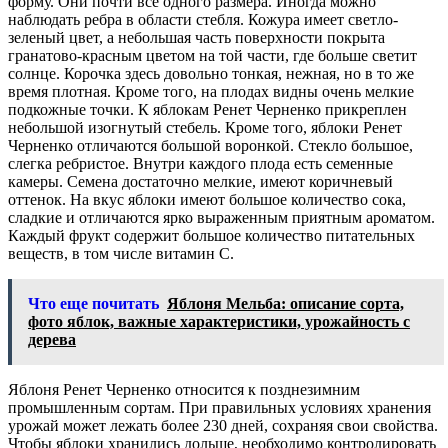
форму. Они почти все одного размера. Иногда можно
наблюдать ребра в области стебля. Кожура имеет светло-
зеленый цвет, а небольшая часть поверхности покрыта
гранатово-красным цветом на той части, где больше светит
солнце. Корочка здесь довольно тонкая, нежная, но в то же
время плотная. Кроме того, на плодах видны очень мелкие
подкожные точки. К яблокам Ренет Черненко прикреплен
небольшой изогнутый стебель. Кроме того, яблоки Ренет
Черненко отличаются большой воронкой. Стекло большое,
слегка ребристое. Внутри каждого плода есть семенные
камеры. Семена достаточно мелкие, имеют коричневый
оттенок. На вкус яблоки имеют большое количество сока,
сладкие и отличаются ярко выраженным приятным ароматом.
Каждый фрукт содержит большое количество питательных
веществ, в том числе витамин С.
Что еще почитать
Яблоня Мельба: описание сорта,
фото яблок, важные характеристики, урожайность с
дерева
Яблоня Ренет Черненко относится к позднезимним
промышленным сортам. При правильных условиях хранения
урожай может лежать более 230 дней, сохраняя свои свойства.
Чтобы яблоки хранились дольше, необходимо контролировать