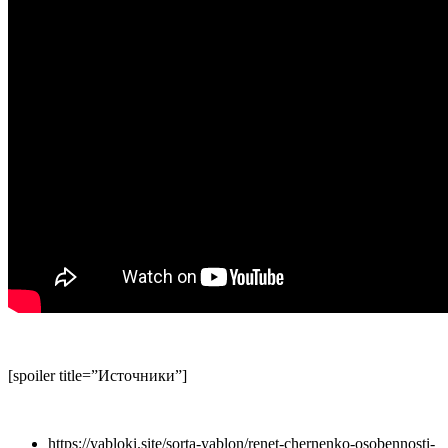
[spoiler title=”Источники”]
https://yabloki.site/sorta-yablon/renet-chernenko-osobennosti-