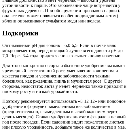
Главное достоинство Ренет Черненко – высокий уровень
устойчивости к парше. Это заболевание чаще встречается у
фруктовых деревьев. При обнаружении признаков парши (а
она все еще может появиться особенно дождливым летом)
яблони опрыскивают сульфатом меди или железа.
Подкормки
Оптимальный pH для яблонь – 6,0-6,5. Если в почве мало
микроэлементов, перед посадкой лучше всего довести pH до
7,0. Через 3-4 года придется снова засыпать почву известью.
Для этого конкретного сорта избыточное удобрение вызывает
чрезмерный вегетативный рост, уменьшение количества и
качества плодов и увеличение заболеваемости такими
болезнями, как ржавчина, гниль и мучнистая роса. С другой
стороны, недостаток азота у Ренет Черненко также приводит к
плохому росту и низкой урожайности.
Поэтому рекомендуется использовать «8-12-12» или подобное
удобрение в формуле с замедленным высвобождением
(предпочтительно, с замедленным высвобождением через
девять месяцев). Стакан удобрения вносят в феврале в первый
год после посадки. Если садовник видит пожелтение листьев
или плохую урожайность, добавьте такое же количество в мае.