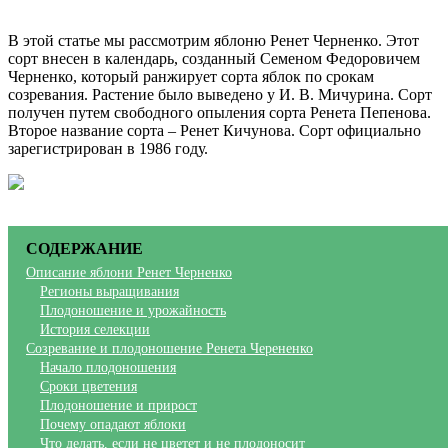
В этой статье мы рассмотрим яблоню Ренет Черненко. Этот
сорт внесен в календарь, созданный Семеном Федоровичем
Черненко, который ранжирует сорта яблок по срокам
созревания. Растение было выведено у И. В. Мичурина. Сорт
получен путем свободного опыления сорта Ренета Пепенова.
Второе название сорта – Ренет Кичунова. Сорт официально
зарегистрирован в 1986 году.
СОДЕРЖАНИЕ
Описание яблони Ренет Черненко
Регионы выращивания
Плодоношение и урожайность
История селекции
Созревание и плодоношение Ренета Черененко
Начало плодоношения
Сроки цветения
Плодоношение и прирост
Почему опадают яблоки
Что делать, если не цветет и не плодоносит