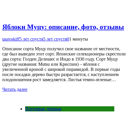
Яблоки Муцу: описание, фото, отзывы
tauroskiff
5 лет спустя
5 лет спустя
0
1 минуты
Описание сорта Муцу получил свое название от местности,
где был выведен этот сорт. Японские селекционеры скрестили
два сорта: Голден Делишес и Индо в 1930 году. Сорт Муцу
(другие названия: Mutsu или Криспин) – яблоня с
увеличенной кроной с широкой пирамидой. В первые годы
после посадки дерево быстро разрастается, с наступлением
плодоношения рост замедляется. Листья темно-зеленые…
Читать далее
Плодовые деревья