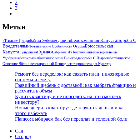
2
3
Метки
Белокочанная Капуста
Борьба С
«Теплые» Грядки
Байкал-Эм
Белим Деревья
Вредителями
Брюссельская
Ботанические Особенности Огурца
Абрикос
Капуста
Бульденеж
Абрикос Из Косточки
Айва
Бактериальные
Удобрения
Белокрылка
Болезни
Болезни Винограда
Борьбы С Пыреем
Ботаническое
Описание Яблони
Вегетационный Период
Вегетация
Вегетация Культур
Ремонт без переделок: как связать план, инженерные
системы и смету
Гравийный щебень с доставкой: как выбрать фракцию и
рассчитать объем
Купить квартиру и не прогореть: на что смотреть
инвестору?
Новые двери в квартиру: где теряются деньги и как
этого избежать
Flamco: выбираем бак без переплат и головной боли
Сад
Огород