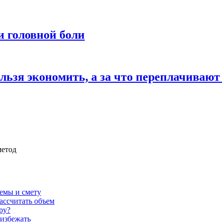
и головной боли
льзя экономить, а за что переплачивают
метод
темы и смету
ассчитать объем
ру?
 избежать