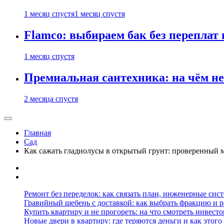
1 месяц спустя
1 месяц спустя
Flamco: выбираем бак без переплат 
1 месяц спустя
Премиальная сантехника: на чём не
2 месяца спустя
Главная
Сад
Как сажать гладиолусы в открытый грунт: проверенный 
Ремонт без переделок: как связать план, инженерные сис
Гравийный щебень с доставкой: как выбрать фракцию и р
Купить квартиру и не прогореть: на что смотреть инвесто
Новые двери в квартиру: где теряются деньги и как этого