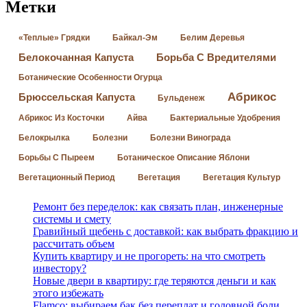
Метки
«Теплые» Грядки
Байкал-Эм
Белим Деревья
Белокочанная Капуста
Борьба С Вредителями
Ботанические Особенности Огурца
Абрикос
Брюссельская Капуста
Бульденеж
Абрикос Из Косточки
Айва
Бактериальные Удобрения
Белокрылка
Болезни
Болезни Винограда
Борьбы С Пыреем
Ботаническое Описание Яблони
Вегетационный Период
Вегетация
Вегетация Культур
Ремонт без переделок: как связать план, инженерные
системы и смету
Гравийный щебень с доставкой: как выбрать фракцию и
рассчитать объем
Купить квартиру и не прогореть: на что смотреть
инвестору?
Новые двери в квартиру: где теряются деньги и как
этого избежать
Flamco: выбираем бак без переплат и головной боли