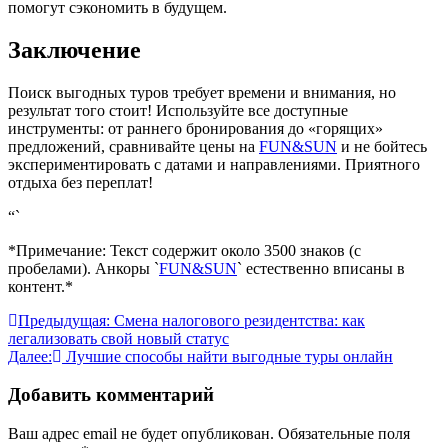
помогут сэкономить в будущем.
Заключение
Поиск выгодных туров требует времени и внимания, но
результат того стоит! Используйте все доступные
инструменты: от раннего бронирования до «горящих»
предложений, сравнивайте цены на
FUN&SUN
и не бойтесь
экспериментировать с датами и направлениями. Приятного
отдыха без переплат!
“`
*Примечание: Текст содержит около 3500 знаков (с
пробелами). Анкоры `
FUN&SUN
` естественно вписаны в
контент.*
Навигация
Предыдущая:
Смена налогового резидентства: как
легализовать свой новый статус
по
Далее:
Лучшие способы найти выгодные туры онлайн
записям
Добавить комментарий
Ваш адрес email не будет опубликован.
Обязательные поля