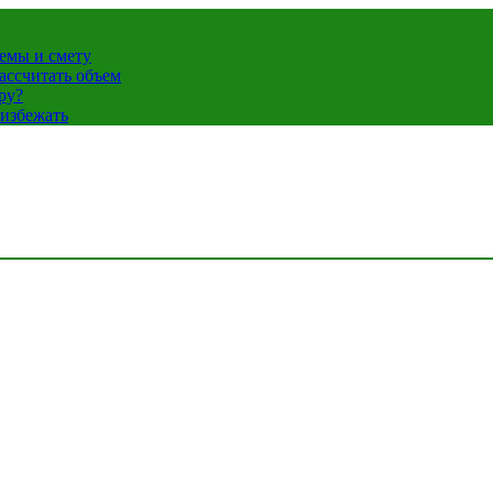
темы и смету
ассчитать объем
ру?
 избежать