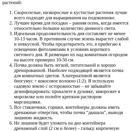
растений:
Скороспелые, низкорослые и кустистые растения лучше
всего подходят для выращивания на подоконнике.
Лучшее время для посадки – ранняя осень, когда имеется
относительно большое количество дневного света.
Идеальная продолжительность дня составляет не менее
10-13 часов. В противном случае зелень вырастет слабой
и невкусной. Чтобы предотвратить это, я прибегаю к
освещению фитолампами в условиях короткого
светового дня. Я размещаю их над комнатным огородом
на высоте примерно 10-50 см.
Почва должна быть легкой, питательной и хорошо
дренированной. Наиболее подходящей является почва
для комнатных цветов. Альтернативой является
биогумус + кокосовое волокно (1:2). Я использую
садовую землю с осторожностью – не забывайте
дезинфицировать: прокалите в духовке, заморозьте в
морозилке или полейте крепким раствором
марганцовки.
Все стаканчики, горшки, контейнеры должны иметь
дренажные отверстия, чтобы почва “дышала”, выводя
лишнюю жидкость.
Не лишним будет уложить на дно контейнера
дренажный слой (2 см и более) – гальку, кирпичную