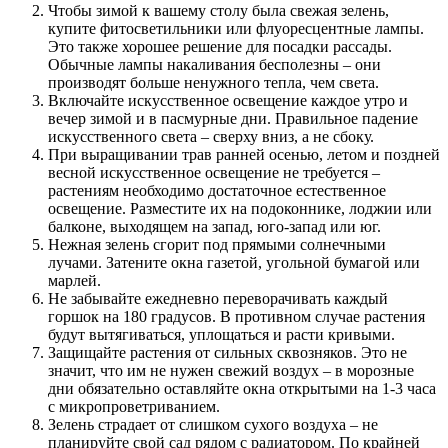
Чтобы зимой к вашему столу была свежая зелень,
купите фитосветильники или флуоресцентные лампы.
Это также хорошее решение для посадки рассады.
Обычные лампы накаливания бесполезны – они
производят больше ненужного тепла, чем света.
Включайте искусственное освещение каждое утро и
вечер зимой и в пасмурные дни. Правильное падение
искусственного света – сверху вниз, а не сбоку.
При выращивании трав ранней осенью, летом и поздней
весной искусственное освещение не требуется –
растениям необходимо достаточное естественное
освещение. Разместите их на подоконнике, лоджии или
балконе, выходящем на запад, юго-запад или юг.
Нежная зелень сгорит под прямыми солнечными
лучами. Затените окна газетой, угольной бумагой или
марлей.
Не забывайте ежедневно переворачивать каждый
горшок на 180 градусов. В противном случае растения
будут вытягиваться, уплощаться и расти кривыми.
Защищайте растения от сильных сквозняков. Это не
значит, что им не нужен свежий воздух – в морозные
дни обязательно оставляйте окна открытыми на 1-3 часа
с микропроветриванием.
Зелень страдает от слишком сухого воздуха – не
планируйте свой сад рядом с радиатором. По крайней