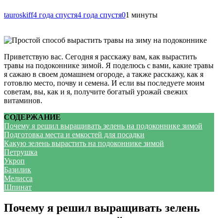
tauroskiff
4 года спустя
4 года спустя
0
1 минуты
Приветствую вас. Сегодня я расскажу вам, как вырастить
травы на подоконнике зимой. Я поделюсь с вами, какие травы
я сажаю в своем домашнем огороде, а также расскажу, как я
готовлю место, почву и семена. И если вы последуете моим
советам, вы, как и я, получите богатый урожай свежих
витаминов.
СОДЕРЖАНИЕ
Почему я решил выращивать зелень на подоконнике зимой
Подготовка места и емкостей для посадки
Какую зелень вырастить на подоконнике зимой
Петрушка
Укроп
Базилик
Мелисса
Шпинат
Почему я решил выращивать зелень