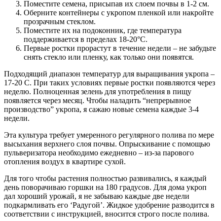
Поместите семена, присыпав их слоем почвы в 1-2 см.
Оберните контейнеры с укропом пленкой или накройте
прозрачным стеклом.
Поместите их на подоконник, где температура
поддерживается в пределах 18-20°C.
Первые ростки прорастут в течение недели – не забудьте
снять стекло или пленку, как только они появятся.
Подходящий диапазон температур для выращивания укропа –
17-20 C. При таких условиях первые ростки появляются через
неделю. Полноценная зелень для употребления в пищу
появляется через месяц. Чтобы наладить “непрерывное
производство” укропа, я сажаю новые семена каждые 3-4
недели.
Эта культура требует умеренного регулярного полива по мере
высыхания верхнего слоя почвы. Опрыскивание с помощью
пульверизатора необходимо ежедневно – из-за парового
отопления воздух в квартире сухой.
Для того чтобы растения полностью развивались, я каждый
день поворачиваю горшки на 180 градусов. Для дома укроп
дал хороший урожай, я не забываю каждые две недели
подкармливать его ‘Радугой’. Жидкое удобрение разводится в
соответствии с инструкцией, вносится строго после полива.