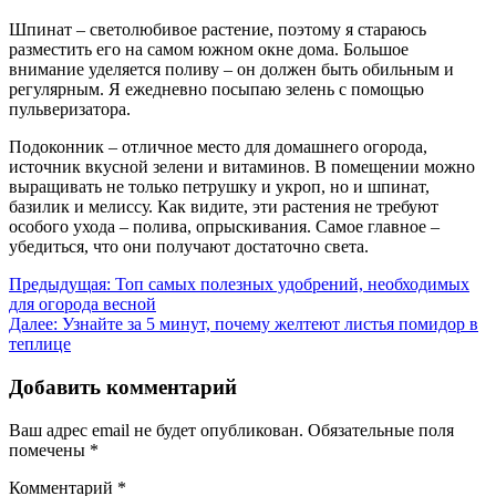
Шпинат – светолюбивое растение, поэтому я стараюсь
разместить его на самом южном окне дома. Большое
внимание уделяется поливу – он должен быть обильным и
регулярным. Я ежедневно посыпаю зелень с помощью
пульверизатора.
Подоконник – отличное место для домашнего огорода,
источник вкусной зелени и витаминов. В помещении можно
выращивать не только петрушку и укроп, но и шпинат,
базилик и мелиссу. Как видите, эти растения не требуют
особого ухода – полива, опрыскивания. Самое главное –
убедиться, что они получают достаточно света.
Навигация
Предыдущая:
Топ самых полезных удобрений, необходимых
для огорода весной
по
Далее:
Узнайте за 5 минут, почему желтеют листья помидор в
записям
теплице
Добавить комментарий
Ваш адрес email не будет опубликован.
Обязательные поля
помечены
*
Комментарий
*