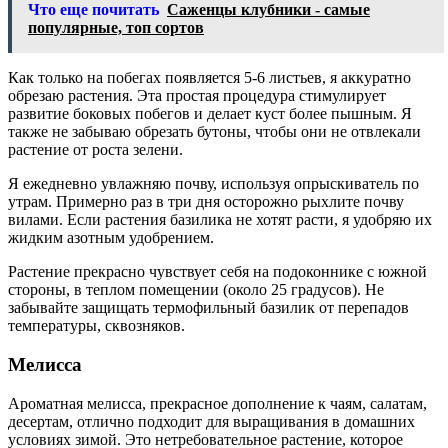
Что еще почитать
Саженцы клубники - самые
популярные, топ сортов
Как только на побегах появляется 5-6 листьев, я аккуратно
обрезаю растения. Эта простая процедура стимулирует
развитие боковых побегов и делает куст более пышным. Я
также не забываю обрезать бутоны, чтобы они не отвлекали
растение от роста зелени.
Я ежедневно увлажняю почву, используя опрыскиватель по
утрам. Примерно раз в три дня осторожно рыхлите почву
вилами. Если растения базилика не хотят расти, я удобряю их
жидким азотным удобрением.
Растение прекрасно чувствует себя на подоконнике с южной
стороны, в теплом помещении (около 25 градусов). Не
забывайте защищать термофильный базилик от перепадов
температуры, сквозняков.
Мелисса
Ароматная мелисса, прекрасное дополнение к чаям, салатам,
десертам, отлично подходит для выращивания в домашних
условиях зимой. Это нетребовательное растение, которое