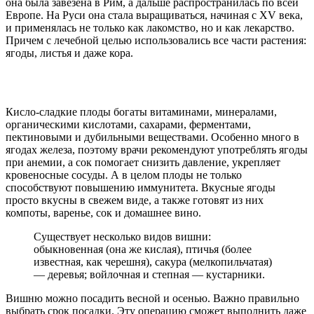
она была завезена в Рим, а дальше распространилась по всей
Европе. На Руси она стала выращиваться, начиная с ХV века,
и применялась не только как лакомство, но и как лекарство.
Причем с лечебной целью использовались все части растения:
ягоды, листья и даже кора.
Кисло-сладкие плоды богаты витаминами, минералами,
органическими кислотами, сахарами, ферментами,
пектиновыми и дубильными веществами. Особенно много в
ягодах железа, поэтому врачи рекомендуют употреблять ягоды
при анемии, а сок помогает снизить давление, укрепляет
кровеносные сосуды. А в целом плоды не только
способствуют повышению иммунитета. Вкусные ягоды
просто вкусны в свежем виде, а также готовят из них
компоты, варенье, сок и домашнее вино.
Существует несколько видов вишни:
обыкновенная (она же кислая), птичья (более
известная, как черешня), сакура (мелкопильчатая)
— деревья; войлочная и степная — кустарники.
Вишню можно посадить весной и осенью. Важно правильно
выбрать срок посадки. Эту операцию сможет выполнить даже