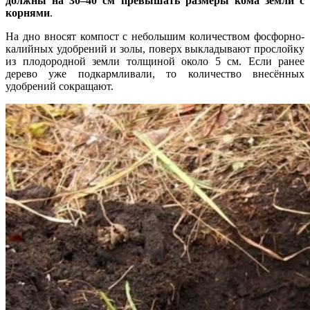
должны на 30–40 см превышать размеры кома земли с
корнями
.
На дно вносят компост с небольшим количеством фосфорно-
калийных удобрений и золы, поверх выкладывают прослойку
из плодородной земли толщиной около 5 см. Если ранее
дерево уже подкармливали, то количество внесённых
удобрений сокращают.