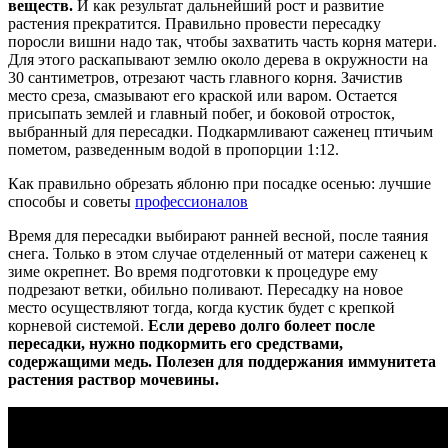
веществ.
И как результат дальнейший рост и развитие
растения прекратится. Правильно провести пересадку
поросли вишни надо так, чтобы захватить часть корня матери.
Для этого раскапывают землю около дерева в окружности на
30 сантиметров, отрезают часть главного корня. Зачистив
место среза, смазывают его краской или варом. Остается
присыпать землей и главный побег, и боковой отросток,
выбранный для пересадки. Подкармливают саженец птичьим
пометом, разведенным водой в пропорции 1:12.
Как правильно обрезать яблоню при посадке осенью: лучшие
способы и советы
профессионалов
Время для пересадки выбирают ранней весной, после таяния
снега. Только в этом случае отделенный от матери саженец к
зиме окрепнет. Во время подготовки к процедуре ему
подрезают ветки, обильно поливают. Пересадку на новое
место осуществляют тогда, когда кустик будет с крепкой
корневой системой.
Если дерево долго болеет после
пересадки, нужно подкормить его средствами,
содержащими медь. Полезен для поддержания иммунитета
растения раствор мочевины.