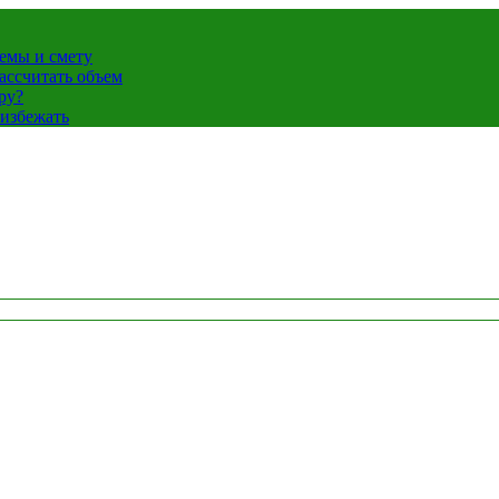
темы и смету
ассчитать объем
ру?
 избежать