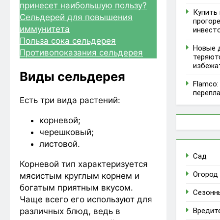
принесет наибольшую пользу?
Купить 
Сельдерей для повышения
прогоре
иммунитета
инвест
Польза сока сельдерея
Новые д
Противопоказания сельдерея
теряютс
избежа
Виды сельдерея
Flamco:
перепла
Есть три вида растений:
корневой;
черешковый;
листовой.
Сад
Корневой тип характеризуется
Огород
мясистым круглым корнем и
богатым приятным вкусом.
Сезонн
Чаще всего его используют для
Вредит
различных блюд, ведь в