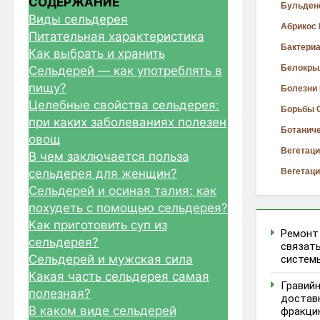
СОДЕРЖАНИЕ
Бульден
Виды сельдерея
Абрикос 
Питательная характеристика
Бактери
Как выбрать и хранить
Белокры
Сельдерей — как употреблять в
пищу?
Болезни
Целебные свойства сельдерея:
Борьбы 
при каких заболеваниях полезен
Ботанич
овощ
Вегетац
В чем заключается польза
сельдерея для женщин?
Вегетац
Сельдерей и осиная талия: как
похудеть с помощью сельдерея?
Как приготовить суп из
Ремонт 
сельдерея?
связать
Сельдерей и мужская сила
систем
Какая часть сельдерея самая
Гравий
полезная?
достав
В каком виде сельдерей
фракци