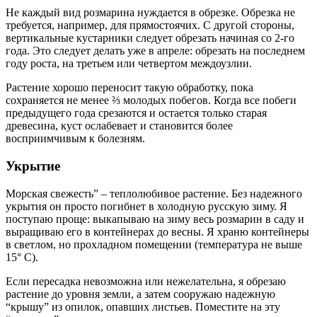
Не каждый вид розмарина нуждается в обрезке. Обрезка не
требуется, например, для прямостоячих. С другой стороны,
вертикальные кустарники следует обрезать начиная со 2-го
года. Это следует делать уже в апреле: обрезать на последнем
году роста, на третьем или четвертом междоузлии.
Растение хорошо переносит такую обработку, пока
сохраняется не менее ⅔ молодых побегов. Когда все побеги
предыдущего года срезаются и остается только старая
древесина, куст ослабевает и становится более
восприимчивым к болезням.
Укрытие
Морская свежесть” – теплолюбивое растение. Без надежного
укрытия он просто погибнет в холодную русскую зиму. Я
поступаю проще: выкапываю на зиму весь розмарин в саду и
выращиваю его в контейнерах до весны. Я храню контейнеры
в светлом, но прохладном помещении (температура не выше
15° C).
Если пересадка невозможна или нежелательна, я обрезаю
растение до уровня земли, а затем сооружаю надежную
“крышу” из опилок, опавших листьев. Поместите на эту