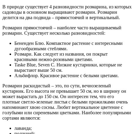
В природе существует 4 разновидности розмарина, из которых
садоводы в основном выращивают розмарин. Розмарин
делится на два подвида – прямостоячий и вертикальный.
Розмарин прямостоячий – наиболее часто выращиваемый
розмарин. Существует несколько разновидностей:
Бененден Блю. Компактное растение с интересными
дугообразными стеблями.
Розмари. Как следует из названия, он покрыт
красивыми нежно-розовыми цветами.
Taske Blue, Seven C. Низкие кустарники, которые не
вырастают выше 50 см.
Альбифлор. Красивое растение с белыми цветами.
Розмарин раскидистый – это, по сути, вечнозеленый
кустарник. Его высота не превышает 50 см, но в ширину он
может вырастать до 150 см. Он интересен тем, что его
плотные светло-зеленые листья с белыми прожилками очень
напоминают хвою сосны. Любит вертикальное цветение с
голубыми или сиреневыми цветками. Наиболее популярными
сортами являются:
лаванда;
ползучий;