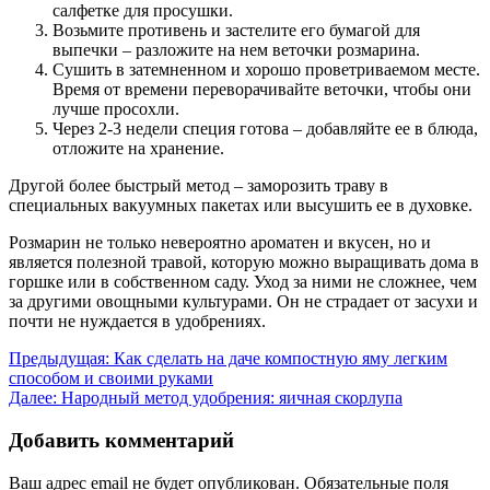
салфетке для просушки.
Возьмите противень и застелите его бумагой для
выпечки – разложите на нем веточки розмарина.
Сушить в затемненном и хорошо проветриваемом месте.
Время от времени переворачивайте веточки, чтобы они
лучше просохли.
Через 2-3 недели специя готова – добавляйте ее в блюда,
отложите на хранение.
Другой более быстрый метод – заморозить траву в
специальных вакуумных пакетах или высушить ее в духовке.
Розмарин не только невероятно ароматен и вкусен, но и
является полезной травой, которую можно выращивать дома в
горшке или в собственном саду. Уход за ними не сложнее, чем
за другими овощными культурами. Он не страдает от засухи и
почти не нуждается в удобрениях.
Навигация
Предыдущая:
Как сделать на даче компостную яму легким
способом и своими руками
по
Далее:
Народный метод удобрения: яичная скорлупа
записям
Добавить комментарий
Ваш адрес email не будет опубликован.
Обязательные поля