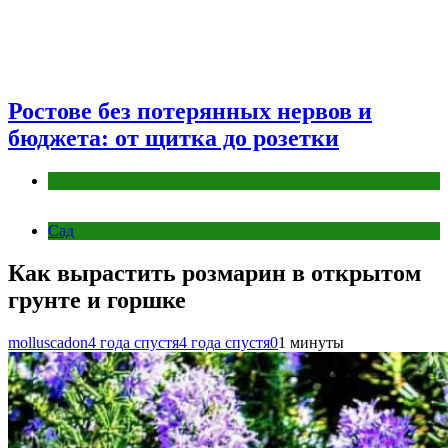
Ростове без потерянных нервов и
бюджета: от щитка до розетки
Разное
Сад
Как вырастить розмарин в открытом
грунте и горшке
molluscadon
4 года спустя
4 года спустя
0
1 минуты