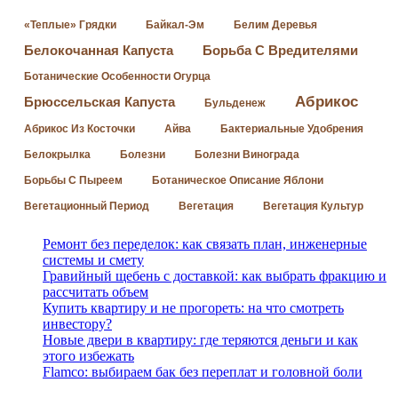
«Теплые» Грядки
Байкал-Эм
Белим Деревья
Белокочанная Капуста
Борьба С Вредителями
Ботанические Особенности Огурца
Абрикос
Брюссельская Капуста
Бульденеж
Абрикос Из Косточки
Айва
Бактериальные Удобрения
Белокрылка
Болезни
Болезни Винограда
Борьбы С Пыреем
Ботаническое Описание Яблони
Вегетационный Период
Вегетация
Вегетация Культур
Ремонт без переделок: как связать план, инженерные
системы и смету
Гравийный щебень с доставкой: как выбрать фракцию и
рассчитать объем
Купить квартиру и не прогореть: на что смотреть
инвестору?
Новые двери в квартиру: где теряются деньги и как
этого избежать
Flamco: выбираем бак без переплат и головной боли