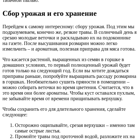
табачной пылью.
Сбор урожая и его хранение
Перейдем к самому интересному: сбору урожая. Под этим мы
подразумеваем, конечно же, резкие травы. В солнечный день я
срезаю молодые веточки и раскладываю их на подоконнике
на газете. После высушивания розмарин можно легко
измельчить – и ароматная, полезная приправа для мяса готова.
Что касается растений, выращенных из семян в горшке в
домашних условиях, то первый полноценный урожай будет
готов только на следующий год. Если вы хотите дождаться
приправы раньше, попробуйте выращивать рассаду розмарина
в горшках. Необязательно сушить пряности в помещении –
можно собирать веточки во время цветения. Считается, что в
это время они более ароматны. Чтобы куст оставался пухлым,
не забывайте время от времени прищипывать верхушку.
Чтобы сохранить его для длительного хранения, сделайте
следующее:
Осторожно ощипывайте, срезая верхушки – именно там
самые острые листья.
Промойте травы под проточной водой, разложите их на