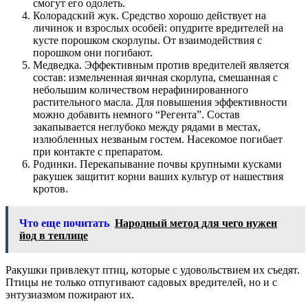
смогут его одолеть.
Колорадский жук. Средство хорошо действует на
личинок и взрослых особей: опудрите вредителей на
кусте порошком скорлупы. От взаимодействия с
порошком они погибают.
Медведка. Эффективным против вредителей является
состав: измельченная яичная скорлупа, смешанная с
небольшим количеством нерафинированного
растительного масла. Для повышения эффективности
можно добавить немного “Регента”. Состав
закапывается неглубоко между рядами в местах,
излюбленных незваным гостем. Насекомое погибает
при контакте с препаратом.
Родинки. Перекапывание почвы крупными кусками
ракушек защитит корни ваших культур от нашествия
кротов.
Что еще почитать
Народный метод для чего нужен
йод в теплице
Ракушки привлекут птиц, которые с удовольствием их съедят.
Птицы не только отпугивают садовых вредителей, но и с
энтузиазмом пожирают их.