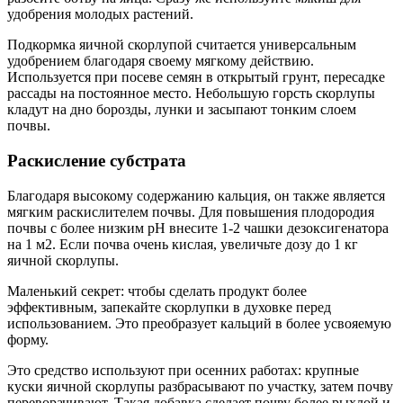
удобрения молодых растений.
Подкормка яичной скорлупой считается универсальным
удобрением благодаря своему мягкому действию.
Используется при посеве семян в открытый грунт, пересадке
рассады на постоянное место. Небольшую горсть скорлупы
кладут на дно борозды, лунки и засыпают тонким слоем
почвы.
Раскисление субстрата
Благодаря высокому содержанию кальция, он также является
мягким раскислителем почвы. Для повышения плодородия
почвы с более низким pH внесите 1-2 чашки дезоксигенатора
на 1 м2. Если почва очень кислая, увеличьте дозу до 1 кг
яичной скорлупы.
Маленький секрет: чтобы сделать продукт более
эффективным, запекайте скорлупки в духовке перед
использованием. Это преобразует кальций в более усвояемую
форму.
Это средство используют при осенних работах: крупные
куски яичной скорлупы разбрасывают по участку, затем почву
переворачивают. Такая добавка сделает почву более рыхлой и