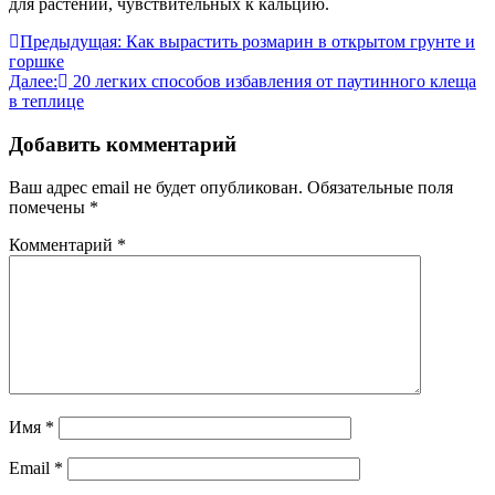
для растений, чувствительных к кальцию.
Навигация
Предыдущая:
Как вырастить розмарин в открытом грунте и
горшке
по
Далее:
20 легких способов избавления от паутинного клеща
записям
в теплице
Добавить комментарий
Ваш адрес email не будет опубликован.
Обязательные поля
помечены
*
Комментарий
*
Имя
*
Email
*