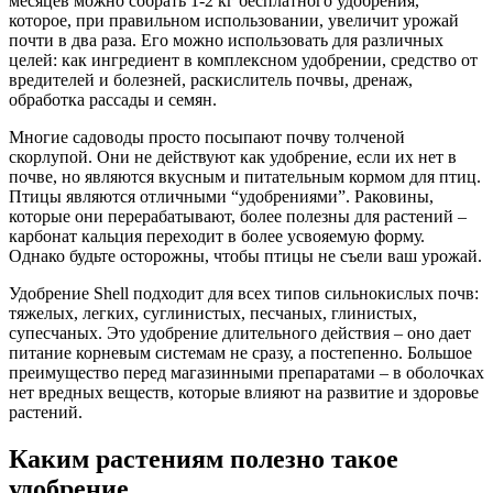
месяцев можно собрать 1-2 кг бесплатного удобрения,
которое, при правильном использовании, увеличит урожай
почти в два раза. Его можно использовать для различных
целей: как ингредиент в комплексном удобрении, средство от
вредителей и болезней, раскислитель почвы, дренаж,
обработка рассады и семян.
Многие садоводы просто посыпают почву толченой
скорлупой. Они не действуют как удобрение, если их нет в
почве, но являются вкусным и питательным кормом для птиц.
Птицы являются отличными “удобрениями”. Раковины,
которые они перерабатывают, более полезны для растений –
карбонат кальция переходит в более усвояемую форму.
Однако будьте осторожны, чтобы птицы не съели ваш урожай.
Удобрение Shell подходит для всех типов сильнокислых почв:
тяжелых, легких, суглинистых, песчаных, глинистых,
супесчаных. Это удобрение длительного действия – оно дает
питание корневым системам не сразу, а постепенно. Большое
преимущество перед магазинными препаратами – в оболочках
нет вредных веществ, которые влияют на развитие и здоровье
растений.
Каким растениям полезно такое
удобрение