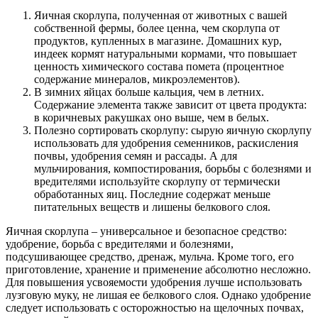
Яичная скорлупа, полученная от животных с вашей
собственной фермы, более ценна, чем скорлупа от
продуктов, купленных в магазине. Домашних кур,
индеек кормят натуральными кормами, что повышает
ценность химического состава помета (процентное
содержание минералов, микроэлементов).
В зимних яйцах больше кальция, чем в летних.
Содержание элемента также зависит от цвета продукта:
в коричневых ракушках оно выше, чем в белых.
Полезно сортировать скорлупу: сырую яичную скорлупу
использовать для удобрения семенников, раскисления
почвы, удобрения семян и рассады. А для
мульчирования, компостирования, борьбы с болезнями и
вредителями используйте скорлупу от термически
обработанных яиц. Последние содержат меньше
питательных веществ и лишены белкового слоя.
Яичная скорлупа – универсальное и безопасное средство:
удобрение, борьба с вредителями и болезнями,
подсушивающее средство, дренаж, мульча. Кроме того, его
приготовление, хранение и применение абсолютно несложно.
Для повышения усвояемости удобрения лучше использовать
лузговую муку, не лишая ее белкового слоя. Однако удобрение
следует использовать с осторожностью на щелочных почвах,