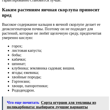
гарантированно становится лучше.
Каким растениям яичная скорлупа приносит
вред
Высокое содержание кальция в яичной скорлупе делает ее
деоксигенатором почвы. Поэтому он не подходит для
растений, которые не любят щелочную среду, предпочитая
умеренно кислую:
горох;
листовая капуста;
бобы;
кабачки;
шпинат;
клубника; земляника садовая; вишня.
ягоды; ежевика;
хвойные породы;
Гортензии;
хвощи, папоротники;
Рододендрон.
Что еще почитать
Сорта огурцов для теплицы из
поликарбоната: выбираем лучшие варианты