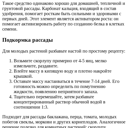
Такое средство одинаково хорошо для домашней, тепличной и
грунтовой рассады. Карбонат кальция, входящий в состав
удобрения, помогает росткам быть сильными и здоровыми с
первых дней. Этот элемент является активатором роста: он
помогает активизировать работу по созданию белка в клетках
семени.
Подкормка рассады
Для молодых растений разбавьте настой по простому рецепту:
Возьмите скорлупу примерно от 4-5 яиц, мелко
измельчите, раздавите.
Влейте массу в кипящую воду и плотно накройте
крышкой.
Оставьте массу настаиваться в течение 7-14 дней. Его
готовность можно определить по помутнению
жидкости, появлению неприятного запаха.
Тщательно перемешайте, затем разбавьте
концентрированный раствор обычной водой в
соотношении 1:3.
Подходит для рассады баклажана, перца, томата, молодых
побегов свеклы, моркови и других корнеплодов. Аналогичное
решение полезно для комнатных растений: скорлупу