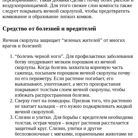
воздухопроницаемой. Для этого свежие слои компоста также
следует покрывать яичной скорлупой, чтобы предотвратить
комкование и образование липких комков.
Средство от болезней и вредителей
Яичная скорлупа защищает “зеленых жителей” от многих
врагов и болезней:
“болезнь черной ноги”. Для профилактики заболевания
ботву опудривают мелким порошком из яичной
скорлупы. Когда болезнь захватила корневую часть
саженца, посыпаем порошком яичной скорлупы почву
по его периметру. Если растение погибает, его
выкапывают, уничтожают, а место произрастания
покрывают толстым слоем яичной скорлупы, чтобы
избежать распространения болезни.
Сверху гнет на помидоры. Признак того, что растению
не хватает кальция – его нужно подкармливать жидкой
яичной скорлупой.
Слизни и улитки. Для борьбы с вредителем необходима
толстая, острая чешуя – вокруг растения расстилается
защитный круг. Слизни, улитки и другие
беспозвоночные с мягкими, израненными животами не