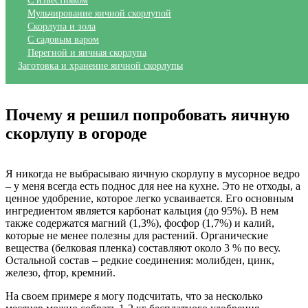
С известняком
Мульчирование яичной скорлупой
Скорлупа и зола
С садовым варом
Перегной и яичная скорлупа
Заготовка и хранение яичной скорлупы
Почему я решил попробовать яичную
скорлупу в огороде
Я никогда не выбрасываю яичную скорлупу в мусорное ведро
– у меня всегда есть поднос для нее на кухне. Это не отходы, а
ценное удобрение, которое легко усваивается. Его основным
ингредиентом является карбонат кальция (до 95%). В нем
также содержатся магний (1,3%), фосфор (1,7%) и калий,
которые не менее полезны для растений. Органические
вещества (белковая пленка) составляют около 3 % по весу.
Остальной состав – редкие соединения: молибден, цинк,
железо, фтор, кремний.
На своем примере я могу подсчитать, что за несколько