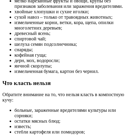
мелко нарезанные фрукты и овощи, крупы без
признаков заболевания или заражения вредителями.
хвойные хлопушки и сухие иголки;
сухой навоз – только от травоядных животных;
измельченные корни, ветки, кора, щепа, опилки
многолетних деревьев;
древесный ясень;
спиртовой чай;
шелуха семян подсолнечника;
снаряды;
кофейная гуща;
дерн, мох, водоросли;
яичной скорлупы;
измельченная бумага, картон без чернил.
Что класть нельзя
Обратите внимание на то, что нельзя класть в компостную
кучу:
больные, зараженные вредителями культуры или
сорняки;
остатки мясных блюд;
известь;
стебли картофеля или помидоров;