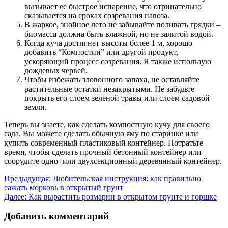
вызывает ее быстрое испарение, что отрицательно
сказывается на сроках созревания навоза.
В жаркое, знойное лето не забывайте поливать грядки –
биомасса должна быть влажной, но не залитой водой.
Когда куча достигнет высоты более 1 м, хорошо
добавить “Компостин” или другой продукт,
ускоряющий процесс созревания. Я также использую
дождевых червей.
Чтобы избежать зловонного запаха, не оставляйте
растительные остатки незакрытыми. Не забудьте
покрыть его слоем зеленой травы или слоем садовой
земли.
Теперь вы знаете, как сделать компостную кучу для своего
сада. Вы можете сделать обычную яму по старинке или
купить современный пластиковый контейнер. Потратьте
время, чтобы сделать прочный бетонный контейнер или
соорудите одно- или двухсекционный деревянный контейнер.
Навигация
Предыдущая:
Любительская инструкция: как правильно
сажать морковь в открытый грунт
по
Далее:
Как вырастить розмарин в открытом грунте и горшке
записям
Добавить комментарий