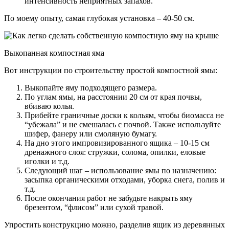
интенсивность неприятных запахов.
По моему опыту, самая глубокая установка – 40-50 см.
Выкопанная компостная яма
Вот инструкции по строительству простой компостной ямы:
Выкопайте яму подходящего размера.
По углам ямы, на расстоянии 20 см от края почвы,
вбиваю колья.
Прибейте граничные доски к кольям, чтобы биомасса не
“убежала” и не смешалась с почвой. Также используйте
шифер, фанеру или смоляную бумагу.
На дно этого импровизированного ящика – 10-15 см
дренажного слоя: стружки, солома, опилки, еловые
иголки и т.д.
Следующий шаг – использование ямы по назначению:
засыпка органическими отходами, уборка снега, полив и
т.д.
После окончания работ не забудьте накрыть яму
брезентом, “флисом” или сухой травой.
Упростить конструкцию можно, разделив ящик из деревянных