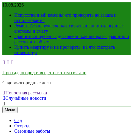
Перейти
10.08.2026
к
Искусственный камень: что проверить до заказа и
содержимому
использования
Ремонт без переделок: как связать план, инженерные
системы и смету
Гравийный щебень с доставкой: как выбрать фракцию и
рассчитать объем
Купить квартиру и не прогореть: на что смотреть
инвестору?
Про сад, огород и все, что с этим связано
Садово-огородные дела
Новостная рассылка
Случайные новости
Меню
Сад
Огород
Сезонные работы