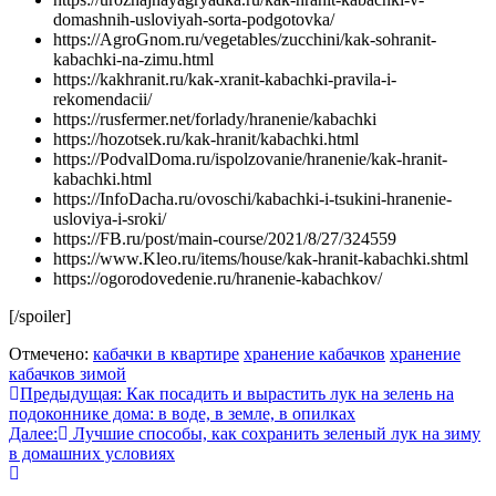
domashnih-usloviyah-sorta-podgotovka/
https://AgroGnom.ru/vegetables/zucchini/kak-sohranit-
kabachki-na-zimu.html
https://kakhranit.ru/kak-xranit-kabachki-pravila-i-
rekomendacii/
https://rusfermer.net/forlady/hranenie/kabachki
https://hozotsek.ru/kak-hranit/kabachki.html
https://PodvalDoma.ru/ispolzovanie/hranenie/kak-hranit-
kabachki.html
https://InfoDacha.ru/ovoschi/kabachki-i-tsukini-hranenie-
usloviya-i-sroki/
https://FB.ru/post/main-course/2021/8/27/324559
https://www.Kleo.ru/items/house/kak-hranit-kabachki.shtml
https://ogorodovedenie.ru/hranenie-kabachkov/
[/spoiler]
Отмечено:
кабачки в квартире
хранение кабачков
хранение
кабачков зимой
Навигация
Предыдущая:
Как посадить и вырастить лук на зелень на
подоконнике дома: в воде, в земле, в опилках
по
Далее:
Лучшие способы, как сохранить зеленый лук на зиму
записям
в домашних условиях