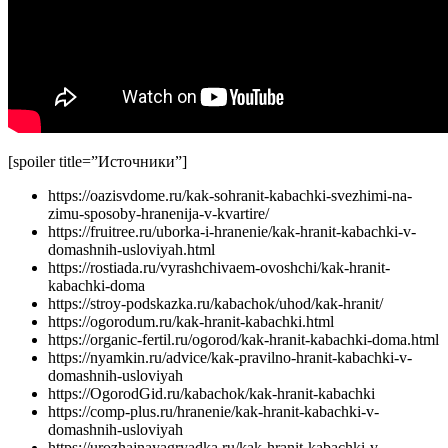
[spoiler title=”Источники”]
https://oazisvdome.ru/kak-sohranit-kabachki-svezhimi-na-
zimu-sposoby-hranenija-v-kvartire/
https://fruitree.ru/uborka-i-hranenie/kak-hranit-kabachki-v-
domashnih-usloviyah.html
https://rostiada.ru/vyrashchivaem-ovoshchi/kak-hranit-
kabachki-doma
https://stroy-podskazka.ru/kabachok/uhod/kak-hranit/
https://ogorodum.ru/kak-hranit-kabachki.html
https://organic-fertil.ru/ogorod/kak-hranit-kabachki-doma.html
https://nyamkin.ru/advice/kak-pravilno-hranit-kabachki-v-
domashnih-usloviyah
https://OgorodGid.ru/kabachok/kak-hranit-kabachki
https://comp-plus.ru/hranenie/kak-hranit-kabachki-v-
domashnih-usloviyah
https://urozhajnayagryadka.ru/kak-hranit-kabachki-v-