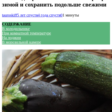
зимой и сохранить подольше свежими
tauroskiff
5 лет спустя
4 года спустя
0
1 минуты
СОДЕРЖАНИЕ
В холодильнике
При комнатной температуре
На лоджии
В морозильной камере