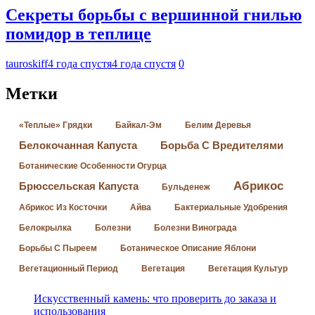
Секреты борьбы с вершинной гнилью
помидор в теплице
tauroskiff
4 года спустя
4 года спустя
0
Метки
«Теплые» Грядки
Байкал-Эм
Белим Деревья
Белокочанная Капуста
Борьба С Вредителями
Ботанические Особенности Огурца
Абрикос
Брюссельская Капуста
Бульденеж
Абрикос Из Косточки
Айва
Бактериальные Удобрения
Белокрылка
Болезни
Болезни Винограда
Борьбы С Пыреем
Ботаническое Описание Яблони
Вегетационный Период
Вегетация
Вегетация Культур
Искусственный камень: что проверить до заказа и
использования