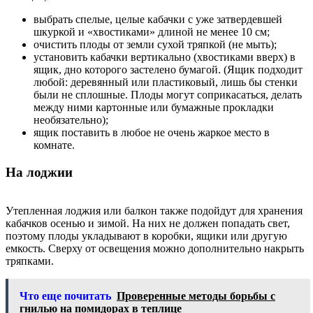
выбрать спелые, целые кабачки с уже затвердевшей
шкуркой и «хвостиками» длиной не менее 10 см;
очистить плоды от земли сухой тряпкой (не мыть);
установить кабачки вертикально (хвостиками вверх) в
ящик, дно которого застелено бумагой. (Ящик подходит
любой: деревянный или пластиковый, лишь бы стенки
были не сплошные. Плоды могут соприкасаться, делать
между ними картонные или бумажные прокладки
необязательно);
ящик поставить в любое не очень жаркое место в
комнате.
На лоджии
Утепленная лоджия или балкон также подойдут для хранения
кабачков осенью и зимой. На них не должен попадать свет,
поэтому плоды укладывают в коробки, ящики или другую
емкость. Сверху от освещения можно дополнительно накрыть
тряпками.
Что еще почитать
Проверенные методы борьбы с
гнилью на помидорах в теплице