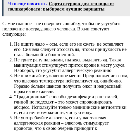
Что еще почитать
Сорта огурцов для теплицы из
поликарбоната: выбираем лучшие варианты
Самое главное – не совершить ошибку, чтобы не усугубить
положение пострадавшего человека. Врачи советуют
следующее:
Не ищите жало – осы, если его не сжать, не оставляют
его. Сначала следует отсосать яд, чтобы припухлость не
стала большой и болезненной.
Не трите рану пальцами, пытаясь выдавить яд. Такая
манипуляция стимулирует приток крови к месту укуса.
Наоборот, это усугубит аллергическую реакцию.
Не прижигайте ужаленное место. Предположение о том,
что высокая температура нейтрализует яд, ошибочно.
Гораздо больше шансов получить ожог и некрасивый
шрам на всю жизнь.
“Традиционные” способы дезинфекции ран землей,
глиной не подходят – это может спровоцировать
абсцесс. Используйте только медицинские антисептики
и, если нет возможности, чистую воду.
Не употребляйте алкоголь, если у вас тяжелая
аллергическая реакция – алкоголь стимулирует
кровоток, что в свою очередь приводит к