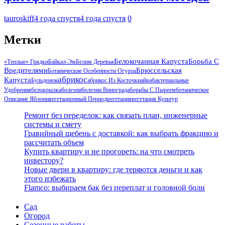
tauroskiff
4 года спустя
4 года спустя
0
Метки
Белокочанная Капуста
Борьба С
«Теплые» Грядки
Байкал-Эм
Белим Деревья
Вредителями
Брюссельская
Ботанические Особенности Огурца
Абрикос
Капуста
Бульденеж
Абрикос Из Косточки
Айва
Бактериальные
Удобрения
Белокрылка
Болезни
Болезни Винограда
Борьбы С Пыреем
Ботаническое
Описание Яблони
Вегетационный Период
Вегетация
Вегетация Культур
Ремонт без переделок: как связать план, инженерные
системы и смету
Гравийный щебень с доставкой: как выбрать фракцию и
рассчитать объем
Купить квартиру и не прогореть: на что смотреть
инвестору?
Новые двери в квартиру: где теряются деньги и как
этого избежать
Flamco: выбираем бак без переплат и головной боли
Сад
Огород
Сезонные работы