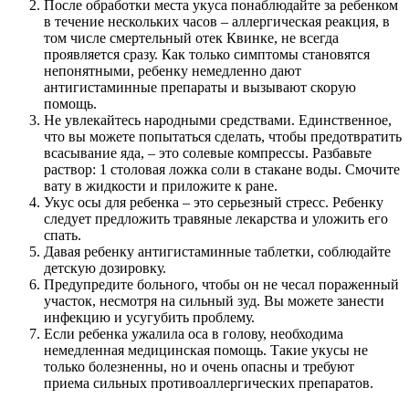
После обработки места укуса понаблюдайте за ребенком
в течение нескольких часов – аллергическая реакция, в
том числе смертельный отек Квинке, не всегда
проявляется сразу. Как только симптомы становятся
непонятными, ребенку немедленно дают
антигистаминные препараты и вызывают скорую
помощь.
Не увлекайтесь народными средствами. Единственное,
что вы можете попытаться сделать, чтобы предотвратить
всасывание яда, – это солевые компрессы. Разбавьте
раствор: 1 столовая ложка соли в стакане воды. Смочите
вату в жидкости и приложите к ране.
Укус осы для ребенка – это серьезный стресс. Ребенку
следует предложить травяные лекарства и уложить его
спать.
Давая ребенку антигистаминные таблетки, соблюдайте
детскую дозировку.
Предупредите больного, чтобы он не чесал пораженный
участок, несмотря на сильный зуд. Вы можете занести
инфекцию и усугубить проблему.
Если ребенка ужалила оса в голову, необходима
немедленная медицинская помощь. Такие укусы не
только болезненны, но и очень опасны и требуют
приема сильных противоаллергических препаратов.