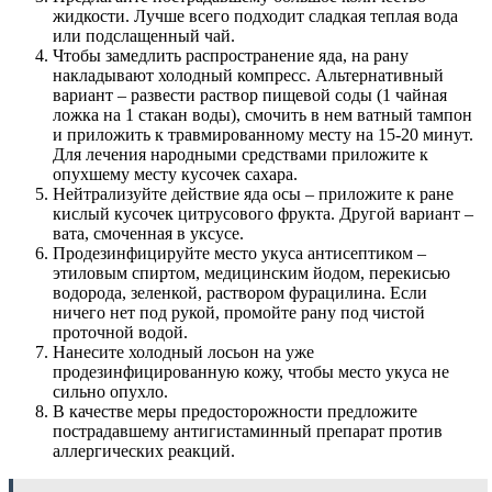
жидкости. Лучше всего подходит сладкая теплая вода
или подслащенный чай.
Чтобы замедлить распространение яда, на рану
накладывают холодный компресс. Альтернативный
вариант – развести раствор пищевой соды (1 чайная
ложка на 1 стакан воды), смочить в нем ватный тампон
и приложить к травмированному месту на 15-20 минут.
Для лечения народными средствами приложите к
опухшему месту кусочек сахара.
Нейтрализуйте действие яда осы – приложите к ране
кислый кусочек цитрусового фрукта. Другой вариант –
вата, смоченная в уксусе.
Продезинфицируйте место укуса антисептиком –
этиловым спиртом, медицинским йодом, перекисью
водорода, зеленкой, раствором фурацилина. Если
ничего нет под рукой, промойте рану под чистой
проточной водой.
Нанесите холодный лосьон на уже
продезинфицированную кожу, чтобы место укуса не
сильно опухло.
В качестве меры предосторожности предложите
пострадавшему антигистаминный препарат против
аллергических реакций.