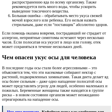
распространению яда по всему организму. Также
рекомендуется пить много воды, чтобы ускорить
выведение токсичного вещества.
Большая ошибка – обрабатывать место укуса свежей
мочой взрослого или ребенка. Его нельзя назвать
стерильным, даже если “поставщик” абсолютно здоров.
Если помощь оказана вовремя, пострадавший не страдает от
аллергии, неприятные симптомы исчезают через несколько
часов. Если полосатая оса укусит в лицо или голову, отек
может сохраняться в течение нескольких дней.
Чем опасен укус осы для человека
В последние годы осы стали более агрессивными – это
объясняется тем, что эти насекомые собирают нектар с
растений, подкормленных химикатами. Такая диета делает яд
осы более сильным – даже одно нападение полосатой осы
может представлять угрозу для людей, особенно маленьких и
пожилых. Беременные женщины также находятся в группе
риска – в новом состоянии организм может неожиданно
отреагировать на нападение осы.
Что еще почитать
Кофейная гуща как удобрение для