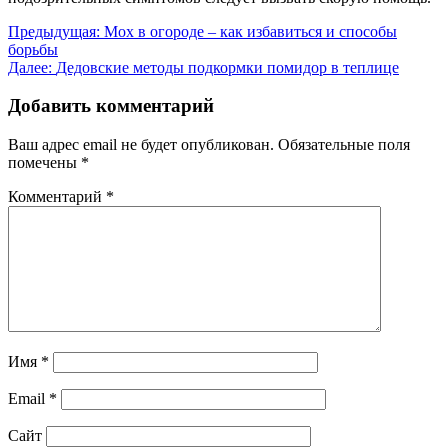
Навигация
Предыдущая:
Мох в огороде – как избавиться и способы
борьбы
по
Далее:
Дедовские методы подкормки помидор в теплице
записям
Добавить комментарий
Ваш адрес email не будет опубликован.
Обязательные поля
помечены
*
Комментарий
*
Имя
*
Email
*
Сайт