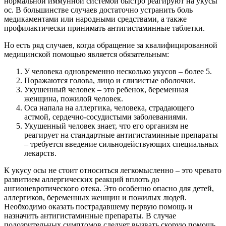
нормальной иммунной системой быстро реагируют на укусы
ос. В большинстве случаев достаточно устранить боль
медикаментами или народными средствами, а также
профилактически принимать антигистаминные таблетки.
Но есть ряд случаев, когда обращение за квалифицированной
медицинской помощью является обязательным:
У человека одновременно несколько укусов – более 5.
Поражаются голова, лицо и слизистые оболочки.
Укушенный человек – это ребенок, беременная
женщина, пожилой человек.
Оса напала на аллергика, человека, страдающего
астмой, сердечно-сосудистыми заболеваниями.
Укушенный человек знает, что его организм не
реагирует на стандартные антигистаминные препараты
– требуется введение сильнодействующих специальных
лекарств.
К укусу осы не стоит относиться легкомысленно – это чревато
развитием аллергических реакций вплоть до
ангионевротического отека. Это особенно опасно для детей,
аллергиков, беременных женщин и пожилых людей.
Необходимо оказать пострадавшему первую помощь и
назначить антигистаминные препараты. В случае
подозрительных симптомов следует вызвать скорую помощь.