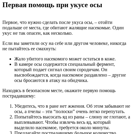
Первая помощь при укусе осы
Первое, что нужно сделать после укуса осы, – отойти
подальше от места, где обитают жалящие насекомые. Один
укус не так опасен, как несколько.
Если вы заметили осу на себе или другом человеке, никогда
не пытайтесь ее смахнуть:
Жало убитого насекомого может остаться в коже.
В камере осы содержится специальный фермент,
который подает сигнал своим сородичам. Он
высвобождается, когда насекомое раздавлено – другие
осы бросаются в атаку на обидчика.
Находясь в безопасном месте, окажите первую помощь
пострадавшему:
Убедитесь, что в ране нет жжения. Об этом забывают не
осы, а пчелы – эти “полоски” очень легко перепутать.
Попытайтесь высосать яд из раны – слюну не глотают, а
выплевывают. Чтобы извлечь весь яд, который
выделило насекомое, требуется около минуты.
Предлагайте пострадавшему большое количество