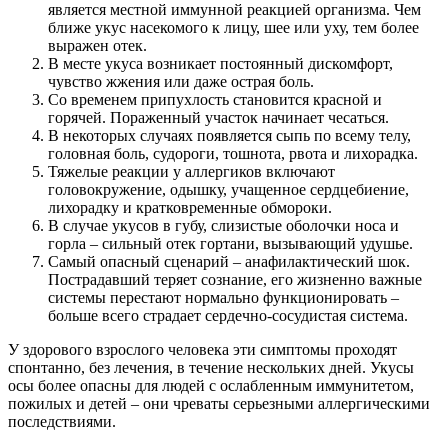
является местной иммунной реакцией организма. Чем
ближе укус насекомого к лицу, шее или уху, тем более
выражен отек.
В месте укуса возникает постоянный дискомфорт,
чувство жжения или даже острая боль.
Со временем припухлость становится красной и
горячей. Пораженный участок начинает чесаться.
В некоторых случаях появляется сыпь по всему телу,
головная боль, судороги, тошнота, рвота и лихорадка.
Тяжелые реакции у аллергиков включают
головокружение, одышку, учащенное сердцебиение,
лихорадку и кратковременные обмороки.
В случае укусов в губу, слизистые оболочки носа и
горла – сильный отек гортани, вызывающий удушье.
Самый опасный сценарий – анафилактический шок.
Пострадавший теряет сознание, его жизненно важные
системы перестают нормально функционировать –
больше всего страдает сердечно-сосудистая система.
У здорового взрослого человека эти симптомы проходят
спонтанно, без лечения, в течение нескольких дней. Укусы
осы более опасны для людей с ослабленным иммунитетом,
пожилых и детей – они чреваты серьезными аллергическими
последствиями.