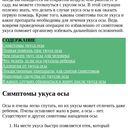
саду, вы можете столкнуться с укусом осы. В этой ситуации
полезно знать, что делать в случае укуса осы и как оказать
первую помощь. Кроме того, каковы симптомы после укуса и
какие препараты необходимы для лечения укуса осы. Ведь
вовремя проведенная операция по избавлению от симптомов
укуса поможет организму избежать дальнейших осложнений.
СОДЕРЖАНИЕ
Симптомы укуса осы
Первая помощь при укусе осы
Чем опасен укус осы для человека
Что делать, если оса укусила ребенка
Аллергия от укуса осы
Лекарственные препараты для снятия симптомов
Народные средства от укусов осы
В каких случаях обращаться к врачу после укуса осы
Симптомы укуса осы
Осы и пчелы легко спутать, но их укусы может отличить даже
ребенок. Пчелы оставляют жало в ране, а осы – нет.
Существуют и другие симптомы нападения осы:
На месте укуса быстро появляется отек, который