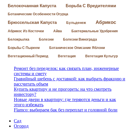
Белокочанная Капуста
Борьба С Вредителями
Ботанические Особенности Огурца
Абрикос
Брюссельская Капуста
Бульденеж
Абрикос Из Косточки
Айва
Бактериальные Удобрения
Белокрылка
Болезни
Болезни Винограда
Борьбы С Пыреем
Ботаническое Описание Яблони
Вегетационный Период
Вегетация
Вегетация Культур
Ремонт без переделок: как связать план, инженерные
системы и смету
Гравийный щебень с доставкой: как выбрать фракцию и
рассчитать объем
Купить квартиру и не прогореть: на что смотреть
инвестору?
Новые двери в квартиру: где теряются деньги и как
этого избежать
Flamco: выбираем бак без переплат и головной боли
Сад
Огород