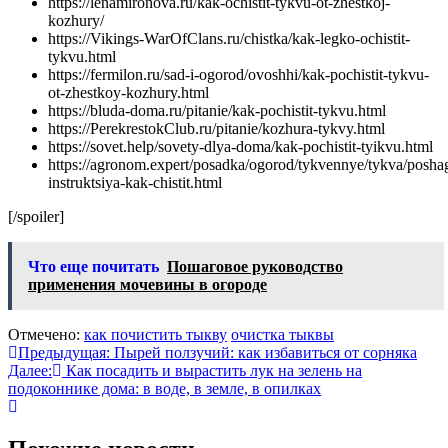
https://lenamironova.ru/kak-ochistit-tykvu-ot-zhestkoj-
kozhury/
https://Vikings-WarOfClans.ru/chistka/kak-legko-ochistit-
tykvu.html
https://fermilon.ru/sad-i-ogorod/ovoshhi/kak-pochistit-tykvu-
ot-zhestkoy-kozhury.html
https://bluda-doma.ru/pitanie/kak-pochistit-tykvu.html
https://PerekrestokClub.ru/pitanie/kozhura-tykvy.html
https://sovet.help/sovety-dlya-doma/kak-pochistit-tyikvu.html
https://agronom.expert/posadka/ogorod/tykvennye/tykva/posha
instruktsiya-kak-chistit.html
[/spoiler]
Что еще почитать
Пошаговое руководство
применения мочевины в огороде
Отмечено:
как почистить тыкву
очистка тыквы
Навигация
Предыдущая:
Пырей ползучий: как избавиться от сорняка
Далее:
Как посадить и вырастить лук на зелень на
по
подоконнике дома: в воде, в земле, в опилках
записям