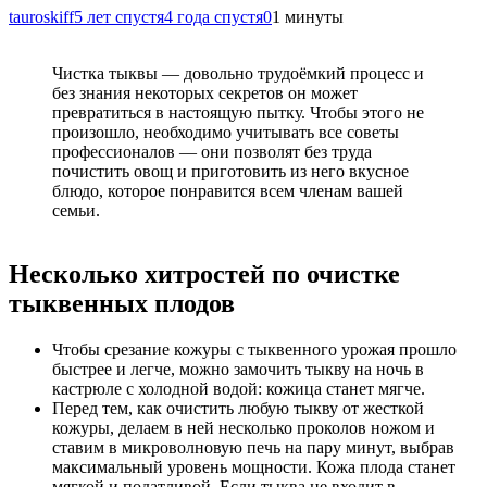
tauroskiff
5 лет спустя
4 года спустя
0
1 минуты
Чистка тыквы — довольно трудоёмкий процесс и
без знания некоторых секретов он может
превратиться в настоящую пытку. Чтобы этого не
произошло, необходимо учитывать все советы
профессионалов — они позволят без труда
почистить овощ и приготовить из него вкусное
блюдо, которое понравится всем членам вашей
семьи.
Несколько хитростей по очистке
тыквенных плодов
Чтобы срезание кожуры с тыквенного урожая прошло
быстрее и легче, можно замочить тыкву на ночь в
кастрюле с холодной водой: кожица станет мягче.
Перед тем, как очистить любую тыкву от жесткой
кожуры, делаем в ней несколько проколов ножом и
ставим в микроволновую печь на пару минут, выбрав
максимальный уровень мощности. Кожа плода станет
мягкой и податливой. Если тыква не входит в