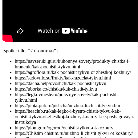
[spoiler title=”Источники”]
https://navseruki.guru/kuhonnye-sovety/produkty-chistka-i-
hranenie/kak-pochistit-tykvu.html
https://agroflora.ru/kak-pochistit-tykvu-ot-zhestkoj-kozhury/
https://sadovnic.su/frukty/kak-razdelat-tykvu.html
https://dacha.help/ovoshchi/kak-pochistit-tykvu
https://uborka.co/chistka/kak-chistit-tyikvu
https://legkovmeste.ru/poleznye-sovety/kak-pochistit-
tyikvu.html
https://pinta-pub.ru/pishcha/nuzhno-li-chistit-tykvu.html
https://heaclub.ru/kak-legko-i-bystro-chistit-tykvu-kak-
ochistit-tykvu-ot-zhestkoj-kozhury-i-narezat-ee-poshagovaya-
instrukciya
https://pion.guru/ogorod/ochistit-tyikvu-ot-kozhuryi
https://Chistim-chistim.ru/nuzhno-li-chistit-tykvu-ot-kozhury/