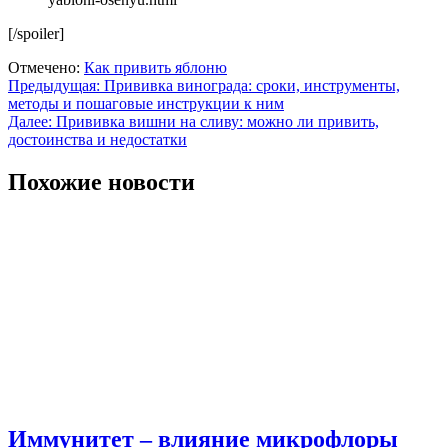
[/spoiler]
Отмечено:
Как привить яблоню
Навигация
Предыдущая:
Прививка винограда: сроки, инструменты,
методы и пошаговые инструкции к ним
по
Далее:
Прививка вишни на сливу: можно ли привить,
записям
достоинства и недостатки
Похожие новости
Иммунитет – влияние микрофлоры