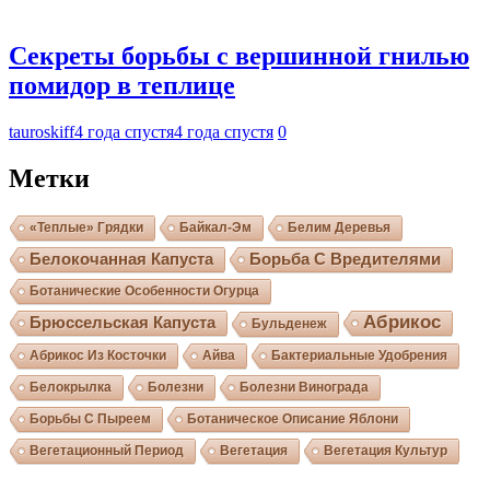
Секреты борьбы с вершинной гнилью
помидор в теплице
tauroskiff
4 года спустя
4 года спустя
0
Метки
«Теплые» Грядки
Байкал-Эм
Белим Деревья
Белокочанная Капуста
Борьба С Вредителями
Ботанические Особенности Огурца
Абрикос
Брюссельская Капуста
Бульденеж
Абрикос Из Косточки
Айва
Бактериальные Удобрения
Белокрылка
Болезни
Болезни Винограда
Борьбы С Пыреем
Ботаническое Описание Яблони
Вегетационный Период
Вегетация
Вегетация Культур