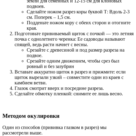
земли для семенных и 12-15 см для клоновых
подвоев.
Сделайте ножом разрез коры буквой Т: Вдоль 2-3
см. Поперек – 1,5 см.
Подденьте ножом кору с обеих сторон и отогните
края.
Подготовьте прививаемый щиток с почкой — это летняя
почка с однолетнего черенка: Ее садоводы называют
спящей, ведь расти начнет с весны.
Срезайте с древесиной и под размер разреза на
подвое.
Срезайте одним движением, чтобы срез был
ровный и без зазубрин
Вставьте аккуратно щиток в разрез и прижмите: если
щиток вырезали узкий – совместите один из краев с
камбием ветви.
Глазок смотрит вверх и посредине разреза.
Сделайте обмотку пленкой: снимите ее лишь весно.
Методом окулировки
Один из способов (прививка глазком в разрез) мы
рассмотрели выше.