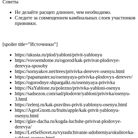
Советы
Не делайте расщеп длиннее, чем необходимо.
Следите за совмещением камбиальных слоев участников
прививки.
[spoiler title=”Источники”]
https://ukusta.ru/plod/yabloni/privit-yablonyu
https://vsvoemdome.ru/ogorod/kak-privivat-plodovye-
derevya-sposoby
https://sornyakov.net/trees/privivka-derevev-osenyu.html
https://papamaster.su/osennyaya-privivka-plodovyx-derevev/
https://ogorodnye-shpargalki.ru/osennyaya-privivka
https://NaYablone.ru/polezno/privivka-yabloni-osenyu
https://sadsezon.com/sad/plodovie/yabloni/privivka/osenyu-
3.html
https://zelenj.ru/kak-pravilno-privit-yablonyu-osenyu.html
https://AgroGnom.ru/fruits/apple/kak-privit-yablonyu-
osenyu.html
https://glav-dacha.ru/kogda-luchshe-privivat-plodovye-
derevya/
https://LetSelSovet.ru/vyrashchivanie-udobreniya/okulirovka-
yabloni-osenyu.html