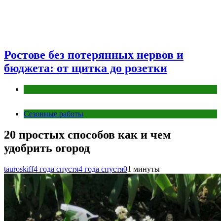
Ростове без потерянных нервов и
бюджета: от щитка до розетки
Разное
Сезонные работы
20 простых способов как и чем
удобрить огород
tauroskiff
4 года спустя
4 года спустя
0
1 минуты