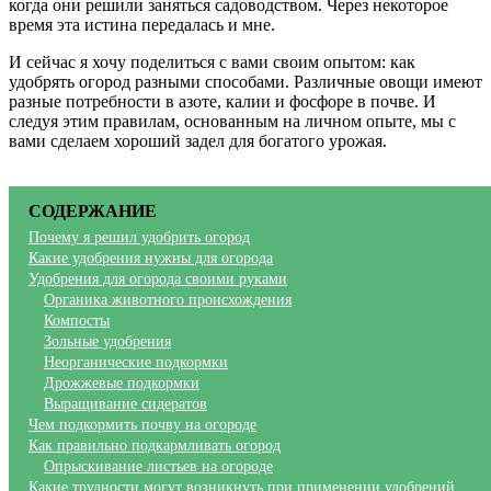
когда они решили заняться садоводством. Через некоторое
время эта истина передалась и мне.
И сейчас я хочу поделиться с вами своим опытом: как
удобрять огород разными способами. Различные овощи имеют
разные потребности в азоте, калии и фосфоре в почве. И
следуя этим правилам, основанным на личном опыте, мы с
вами сделаем хороший задел для богатого урожая.
СОДЕРЖАНИЕ
Почему я решил удобрить огород
Какие удобрения нужны для огорода
Удобрения для огорода своими руками
Органика животного происхождения
Компосты
Зольные удобрения
Неорганические подкормки
Дрожжевые подкормки
Выращивание сидератов
Чем подкормить почву на огороде
Как правильно подкармливать огород
Опрыскивание листьев на огороде
Какие трудности могут возникнуть при применении удобрений