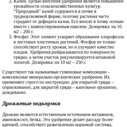
Калий. Целью внесения удобрений является повышение
урожайности сельскохозяйственных культур.
“Природный” калий содержится в почве в
трудноусвояемой форме, поэтому растения часто
страдают от дефицита калия. Его вносят в почву осенью
вместе с компостированным навозом. Дозировка: на 10
м2 – 200 г.
Фосфат. Этот элемент ускоряет образование хлорофилла
в листовых пластинках растений. Фосфор не только
способствует росту урожая, но и улучшает качество
плодов. Удобрения разбрасываются по поверхности
грядки, а затем участок рекультивируется штыковой
лопатой. Дозировка: на 10 м2 – 250 г.
Существуют так называемые гуминовые композиции –
комплексные минерально-органические удобрения. Их
применяют строго по инструкции: для открытой гряды –
опрыскивание, для закрытой гряды – капельное орошение,
дождевание.
Дрожжевые подкормки
Дрожжи являются естественным источником витаминов,
аминокислот, белка. Это удобрение делает рассаду более
крепкой, способствует разветвлению корневой системы,