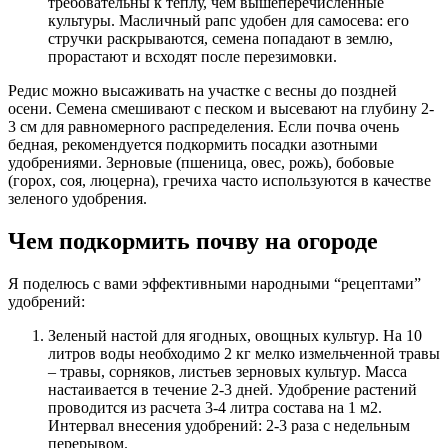
требовательны к теплу, чем вышеперечисленные
культуры. Масличный рапс удобен для самосева: его
стручки раскрываются, семена попадают в землю,
прорастают и всходят после перезимовки.
Редис можно высаживать на участке с весны до поздней
осени. Семена смешивают с песком и высевают на глубину 2-
3 см для равномерного распределения. Если почва очень
бедная, рекомендуется подкормить посадки азотными
удобрениями. Зерновые (пшеница, овес, рожь), бобовые
(горох, соя, люцерна), гречиха часто используются в качестве
зеленого удобрения.
Чем подкормить почву на огороде
Я поделюсь с вами эффективными народными “рецептами”
удобрений:
Зеленый настой для ягодных, овощных культур. На 10
литров воды необходимо 2 кг мелко измельченной травы
– травы, сорняков, листьев зерновых культур. Масса
настаивается в течение 2-3 дней. Удобрение растений
проводится из расчета 3-4 литра состава на 1 м2.
Интервал внесения удобрений: 2-3 раза с недельным
перерывом.