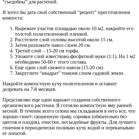
“съедобны” для растений.
Я хотел бы дать свой собственный “рецепт” приготовления
компоста:
Вырежьте участок площадью около 10 м2, накройте его
толстой полиэтиленовой пленкой.
Расстелите слой соломы высотой около 15 см.
Затем разложите навоз слоем 20 см.
Третий слой – 15-20 см торфа.
Уложите слой известково-фосфатной муки (1:1). На 1 м2
необходимо 50-60 г этого состава.
Еще один слой свежего навоза (15-20 см).
Закруглите “квадрат” тонким слоем садовой земли.
Накройте компостную кучу полиэтиленом и оставьте
дозревать на 7-8 месяцев.
Представляю еще один вариант создания собственного
органического растения. Я готовлю компостную яму ранней
весной. В течение всего сезона мы складываем в него все, что
хорошо гниет: скошенную траву, сорняки (обязательно без
цветов и плодов), очистки, несъедобные фрукты. Для лучшего
гниения я периодически поливаю кучу водой и перекапываю
ее лопатой.