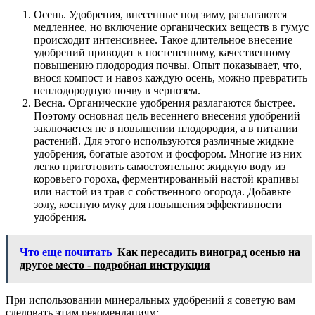
Осень. Удобрения, внесенные под зиму, разлагаются
медленнее, но включение органических веществ в гумус
происходит интенсивнее. Такое длительное внесение
удобрений приводит к постепенному, качественному
повышению плодородия почвы. Опыт показывает, что,
внося компост и навоз каждую осень, можно превратить
неплодородную почву в чернозем.
Весна. Органические удобрения разлагаются быстрее.
Поэтому основная цель весеннего внесения удобрений
заключается не в повышении плодородия, а в питании
растений. Для этого используются различные жидкие
удобрения, богатые азотом и фосфором. Многие из них
легко приготовить самостоятельно: жидкую воду из
коровьего гороха, ферментированный настой крапивы
или настой из трав с собственного огорода. Добавьте
золу, костную муку для повышения эффективности
удобрения.
Что еще почитать
Как пересадить виноград осенью на
другое место - подробная инструкция
При использовании минеральных удобрений я советую вам
следовать этим рекомендациям: