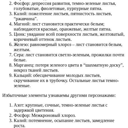
Фосфор: депрессия развития, темно-зеленые листья,
голубоватые, фиолетовые, пурпурные пятна.
Калий: пожелтение листьев, пятнистость листьев,
“ржавчина”.
Магний: лист становится практически белым;
наблюдаются красные, оранжевые, желтые пятна.
Цинк: увядание всей поверхности листьев, желтоватый,
коричневый оттенок листьев.
Железо: равномерный хлороз – лист становится белым,
желтым.
Сера: лист становится светло-зеленым, прожилки почти
белые.
Марганец: потеря зеленого цвета в “шахматную доску”,
некроз тканей листьев.
Кальций: обесцвечивание молодых листьев,
скручивание их в трубочку. Остальные листья темно-
зеленые.
Избыточные элементы узнаваемы другими персонажами:
Азот: крупные, сочные, темно-зеленые листья с
задержкой цветения.
Фосфор: Межкроновый хлороз.
Калий: потемнение, осыпание листьев, замедление
роста.