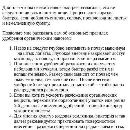
Для того чтобы свежий навоз быстрее разлагался, его не
следует оставлять в чистом виде. Процесс идет гораздо
быстрее, если добавить опилки, солому, прошлогодние листья
и измельченную бумагу.
Позвольте мне рассказать вам об основных правилах
удобрения органическим навозом:
Навоз не следует глубоко вкапывать в почву: максимум
– на штык лопаты. Глубокое внесение закрывает доступ
кислорода к навозу, он практически не разлагается.
При внесении удобрений разложите их по участку
небольшими кучками, затем быстро разбейте их и
вспашите землю. Размер сваи зависит от почвы: чем
тяжелее почва, тем меньше свая. После внесения
удобрений почву прикатывают мотыгой – чтобы навоз
распределился равномерно.
Если вы хотите ускорить разложение органических
веществ, перекопайте обработанный участок еще раз на
5-6 день после внесения удобрений – новый кислород
ускорит процессы.
Для многих культур (садовая земляника, виктория и так
далее) рекомендуется практиковать поверхностное
внесение – разложить перегной на грядке слоем в 5 см.