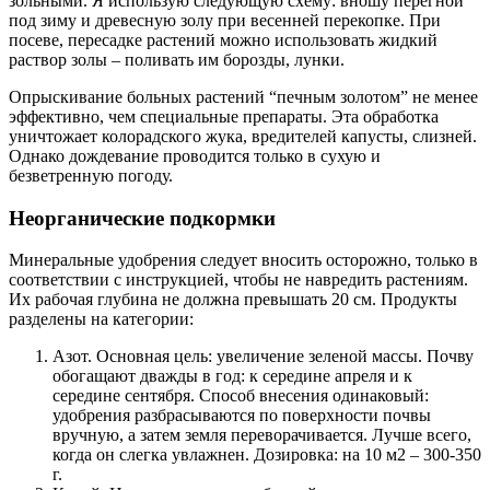
зольными. Я использую следующую схему: вношу перегной
под зиму и древесную золу при весенней перекопке. При
посеве, пересадке растений можно использовать жидкий
раствор золы – поливать им борозды, лунки.
Опрыскивание больных растений “печным золотом” не менее
эффективно, чем специальные препараты. Эта обработка
уничтожает колорадского жука, вредителей капусты, слизней.
Однако дождевание проводится только в сухую и
безветренную погоду.
Неорганические подкормки
Минеральные удобрения следует вносить осторожно, только в
соответствии с инструкцией, чтобы не навредить растениям.
Их рабочая глубина не должна превышать 20 см. Продукты
разделены на категории:
Азот. Основная цель: увеличение зеленой массы. Почву
обогащают дважды в год: к середине апреля и к
середине сентября. Способ внесения одинаковый:
удобрения разбрасываются по поверхности почвы
вручную, а затем земля переворачивается. Лучше всего,
когда он слегка увлажнен. Дозировка: на 10 м2 – 300-350
г.