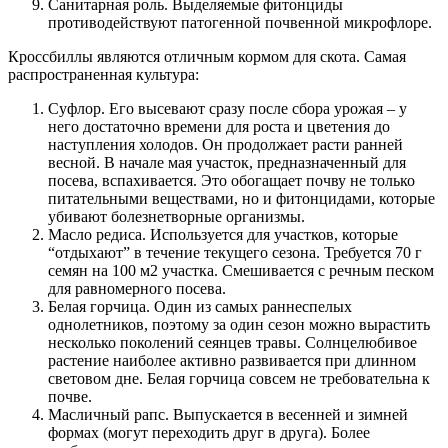
Санитарная роль. Выделяемые фитонциды
противодействуют патогенной почвенной микрофлоре.
Кроссбиллы являются отличным кормом для скота. Самая
распространенная культура:
Суфлор. Его высевают сразу после сбора урожая – у
него достаточно времени для роста и цветения до
наступления холодов. Он продолжает расти ранней
весной. В начале мая участок, предназначенный для
посева, вспахивается. Это обогащает почву не только
питательными веществами, но и фитонцидами, которые
убивают болезнетворные организмы.
Масло редиса. Используется для участков, которые
“отдыхают” в течение текущего сезона. Требуется 70 г
семян на 100 м2 участка. Смешивается с речным песком
для равномерного посева.
Белая горчица. Один из самых раннеспелых
однолетников, поэтому за один сезон можно вырастить
несколько поколений сеянцев травы. Солнцелюбивое
растение наиболее активно развивается при длинном
световом дне. Белая горчица совсем не требовательна к
почве.
Масличный рапс. Выпускается в весенней и зимней
формах (могут переходить друг в друга). Более