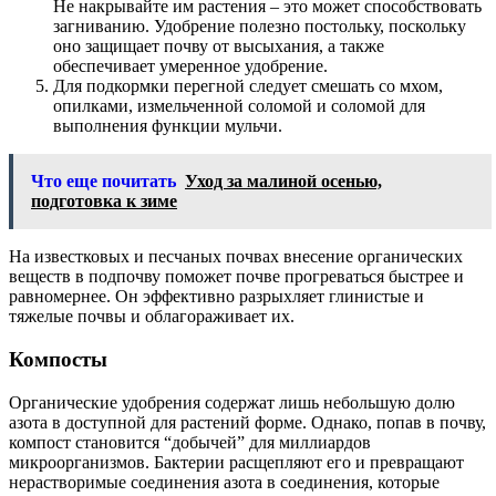
Не накрывайте им растения – это может способствовать
загниванию. Удобрение полезно постольку, поскольку
оно защищает почву от высыхания, а также
обеспечивает умеренное удобрение.
Для подкормки перегной следует смешать со мхом,
опилками, измельченной соломой и соломой для
выполнения функции мульчи.
Что еще почитать
Уход за малиной осенью,
подготовка к зиме
На известковых и песчаных почвах внесение органических
веществ в подпочву поможет почве прогреваться быстрее и
равномернее. Он эффективно разрыхляет глинистые и
тяжелые почвы и облагораживает их.
Компосты
Органические удобрения содержат лишь небольшую долю
азота в доступной для растений форме. Однако, попав в почву,
компост становится “добычей” для миллиардов
микроорганизмов. Бактерии расщепляют его и превращают
нерастворимые соединения азота в соединения, которые