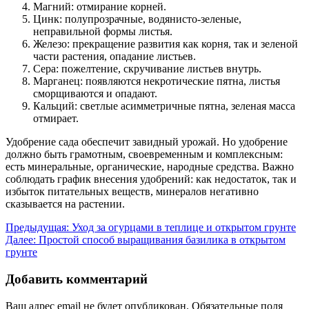
Магний: отмирание корней.
Цинк: полупрозрачные, водянисто-зеленые,
неправильной формы листья.
Железо: прекращение развития как корня, так и зеленой
части растения, опадание листьев.
Сера: пожелтение, скручивание листьев внутрь.
Марганец: появляются некротические пятна, листья
сморщиваются и опадают.
Кальций: светлые асимметричные пятна, зеленая масса
отмирает.
Удобрение сада обеспечит завидный урожай. Но удобрение
должно быть грамотным, своевременным и комплексным:
есть минеральные, органические, народные средства. Важно
соблюдать график внесения удобрений: как недостаток, так и
избыток питательных веществ, минералов негативно
сказывается на растении.
Навигация
Предыдущая:
Уход за огурцами в теплице и открытом грунте
Далее:
Простой способ выращивания базилика в открытом
по
грунте
записям
Добавить комментарий
Ваш адрес email не будет опубликован.
Обязательные поля