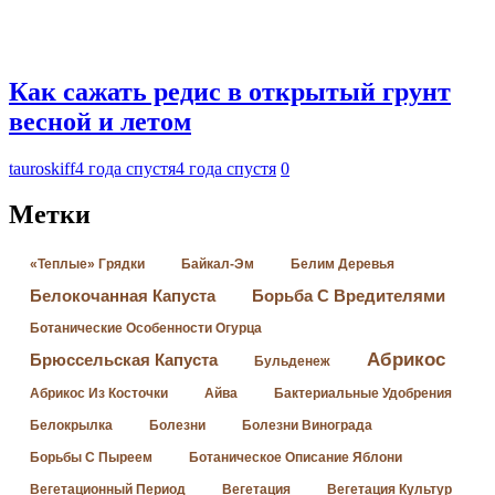
Как сажать редис в открытый грунт
весной и летом
tauroskiff
4 года спустя
4 года спустя
0
Метки
«Теплые» Грядки
Байкал-Эм
Белим Деревья
Белокочанная Капуста
Борьба С Вредителями
Ботанические Особенности Огурца
Абрикос
Брюссельская Капуста
Бульденеж
Абрикос Из Косточки
Айва
Бактериальные Удобрения
Белокрылка
Болезни
Болезни Винограда
Борьбы С Пыреем
Ботаническое Описание Яблони
Вегетационный Период
Вегетация
Вегетация Культур