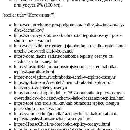
или уксуса 9% (100 мл).
[spoiler title=”Источники”]
https://countryhouse.pro/podgotovka-teplitsy-k-zime-sovety-
dlya-dachnikov/
https://zdorovyi-stol.ru/kak-obrabotat-teplitsu-osenyu-posle-
sbora-urozhaya.html
https://oazisvdome.ru/osennjaja-obrabotka-teplic-posle-sbora-
urozhaja-ot-vreditelej-i-boleznej/
https://dom-dacha-sad.ru/obrabotka-teplitsy-osenyu-ot-
vreditelej-i-boleznej.html
https://PostroitBanju.ru/obustrojstvo-uchastka/obrabotka-
teplits-i-parnikov.html
https://nedvigdom.ru/obrabotka-zemli-v-teplitse-osenyu/
https://golosros.ru/vrediteli/chem-obrabotat-teplitsu-ot-
bolezney-i-vrediteley-osenyu
http://sadovod-i-ogorodnik.ru/597-obrabotka-teplicy-osenyu-
ot-vrediteley-i-bolezney-chem-i-kak-obezzarazit-teplicu.html
https://tool-and-tools.ru/lkm/kak-obrabotat-teplicu-osenyu-
posle-sbora-urozhaya.html
https://vdome.club/podelki/raznoe/chem-i-kak-obrabotat-
teplitsu-posle-sbora-urozhaya-osenyu.html
https://HouseChief.ru/obrabotka-teplicy-osenyu.html
https://rio-restoran.ru/rasteniya/obrabotka-zemli-osenyu-v-