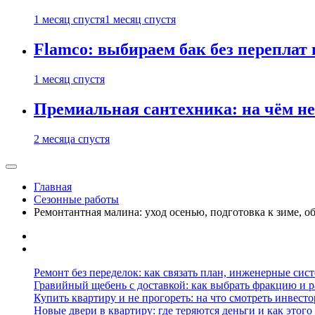
1 месяц спустя
1 месяц спустя
Flamco: выбираем бак без переплат 
1 месяц спустя
Премиальная сантехника: на чём не
2 месяца спустя
Главная
Сезонные работы
Ремонтантная малина: уход осенью, подготовка к зиме, о
Ремонт без переделок: как связать план, инженерные сис
Гравийный щебень с доставкой: как выбрать фракцию и р
Купить квартиру и не прогореть: на что смотреть инвесто
Новые двери в квартиру: где теряются деньги и как этого