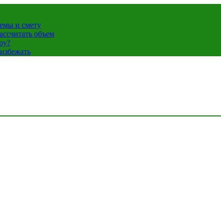
темы и смету
ассчитать объем
ру?
 избежать