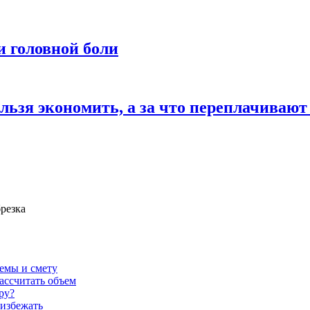
и головной боли
льзя экономить, а за что переплачивают
брезка
темы и смету
ассчитать объем
ру?
 избежать