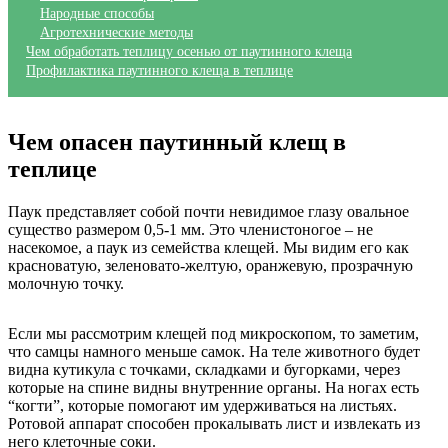
Народные способы
Агротехнические методы
Чем обработать теплицу осенью от паутинного клеща
Профилактика паутинного клеща в теплице
Чем опасен паутинный клещ в
теплице
Паук представляет собой почти невидимое глазу овальное
существо размером 0,5-1 мм. Это членистоногое – не
насекомое, а паук из семейства клещей. Мы видим его как
красноватую, зеленовато-желтую, оранжевую, прозрачную
молочную точку.
Если мы рассмотрим клещей под микроскопом, то заметим,
что самцы намного меньше самок. На теле животного будет
видна кутикула с точками, складками и бугорками, через
которые на спине видны внутренние органы. На ногах есть
“когти”, которые помогают им удерживаться на листьях.
Ротовой аппарат способен прокалывать лист и извлекать из
него клеточные соки.