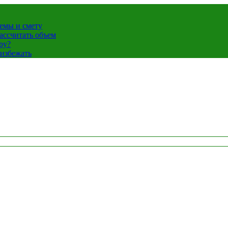
темы и смету
ассчитать объем
ру?
 избежать