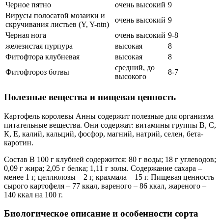
Черное пятно
очень высокий
9
Вирусы полосатой мозаики и
очень высокий
9
скручивания листьев (Y, Y-ntn)
Черная нога
очень высокий
9-8
железистая пурпура
высокая
8
Фитофтора клубневая
высокая
8
средний, до
Фитофтороз ботвы
8-7
высокого
Полезные вещества и пищевая ценность
Картофель королевы Анны содержит полезные для организма
питательные вещества. Они содержат: витамины группы В, С,
К, Е, калий, кальций, фосфор, магний, натрий, селен, бета-
каротин.
Состав В 100 г клубней содержится: 80 г воды; 18 г углеводов;
0,09 г жира; 2,05 г белка; 1,11 г золы. Содержание сахара –
менее 1 г, целлюлозы – 2 г, крахмала – 15 г. Пищевая ценность
сырого картофеля – 77 ккал, вареного – 86 ккал, жареного –
140 ккал на 100 г.
Биологическое описание и особенности сорта