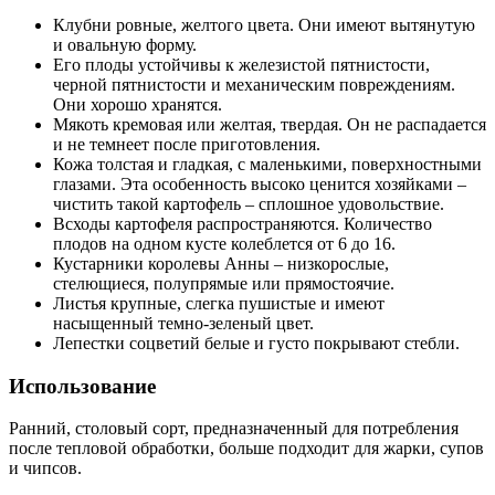
Клубни ровные, желтого цвета. Они имеют вытянутую
и овальную форму.
Его плоды устойчивы к железистой пятнистости,
черной пятнистости и механическим повреждениям.
Они хорошо хранятся.
Мякоть кремовая или желтая, твердая. Он не распадается
и не темнеет после приготовления.
Кожа толстая и гладкая, с маленькими, поверхностными
глазами. Эта особенность высоко ценится хозяйками –
чистить такой картофель – сплошное удовольствие.
Всходы картофеля распространяются. Количество
плодов на одном кусте колеблется от 6 до 16.
Кустарники королевы Анны – низкорослые,
стелющиеся, полупрямые или прямостоячие.
Листья крупные, слегка пушистые и имеют
насыщенный темно-зеленый цвет.
Лепестки соцветий белые и густо покрывают стебли.
Использование
Ранний, столовый сорт, предназначенный для потребления
после тепловой обработки, больше подходит для жарки, супов
и чипсов.