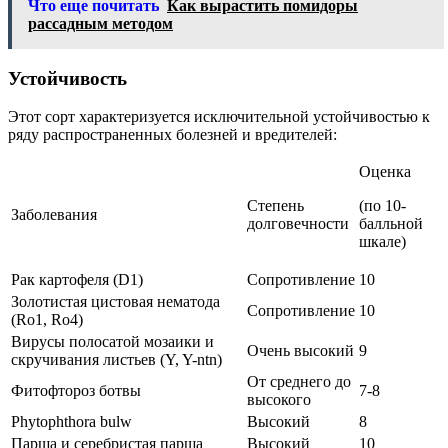
Что еще почитать
Как вырастить помидоры
рассадным методом
Устойчивость
Этот сорт характеризуется исключительной устойчивостью к
ряду распространенных болезней и вредителей:
Оценка
Степень
(по 10-
Заболевания
долговечности
балльной
шкале)
Рак картофеля (D1)
Сопротивление
10
Золотистая цистовая нематода
Сопротивление
10
(Ro1, Ro4)
Вирусы полосатой мозаики и
Очень высокий
9
скручивания листьев (Y, Y-ntn)
От среднего до
Фитофтороз ботвы
7-8
высокого
Phytophthora bulw
Высокий
8
Парша и серебристая парша
Высокий
10