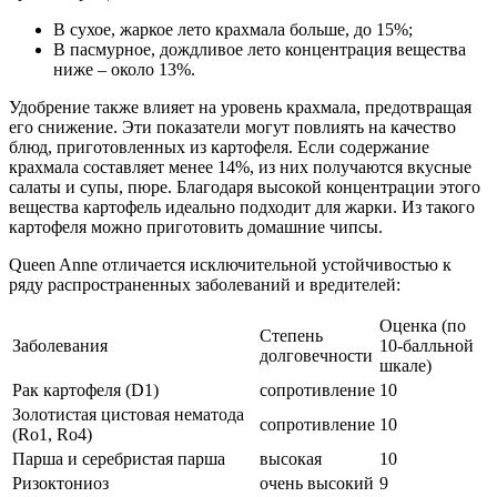
В сухое, жаркое лето крахмала больше, до 15%;
В пасмурное, дождливое лето концентрация вещества
ниже – около 13%.
Удобрение также влияет на уровень крахмала, предотвращая
его снижение. Эти показатели могут повлиять на качество
блюд, приготовленных из картофеля. Если содержание
крахмала составляет менее 14%, из них получаются вкусные
салаты и супы, пюре. Благодаря высокой концентрации этого
вещества картофель идеально подходит для жарки. Из такого
картофеля можно приготовить домашние чипсы.
Queen Anne отличается исключительной устойчивостью к
ряду распространенных заболеваний и вредителей:
Оценка (по
Степень
Заболевания
10-балльной
долговечности
шкале)
Рак картофеля (D1)
сопротивление
10
Золотистая цистовая нематода
сопротивление
10
(Ro1, Ro4)
Парша и серебристая парша
высокая
10
Ризоктониоз
очень высокий
9