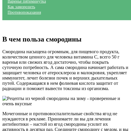
Варенье пятиминутка
Как заморозить
Противопоказания
В чем польза смородины
Смородина насыщена огромным, для пищевого продукта,
количеством ценного для человека витамина С, всего 50 г
варенья или свежих ягод достаточно, чтобы покрыть
суточную потребность. А сама смородина начинает работать и
защищает человека от атеросклероза и малокровия, укрепляет
иммунитет, лечит болезни почек и верхних дыхательных
путей. Содержащаяся в нем фолиевая кислота защитит от
радиации и поможет вывести токсины из организма.
Мочегонные и противовоспалительные свойства ягод не
нуждаются в рекламе. Принимаете ли вы для лечения
антибиотики – настой из ягод смородины усилит их
активность в десятки раз. Соедините смородину с медом, и вы