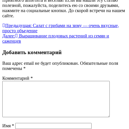
Приятного аппетита и веселья! Если вы нашли эту статью
полезной, пожалуйста, поделитесь ею со своими друзьями,
нажмите на социальные кнопки. До скорой встречи на нашем
сайте.
Навигация
Предыдущая:
Салат с грибами на зиму — очень вкусные,
просто объедение
по
Далее:
Выращивание плодовых растений из семян и
записям
саженцев
Добавить комментарий
Ваш адрес email не будет опубликован.
Обязательные поля
помечены
*
Комментарий
*
Имя
*