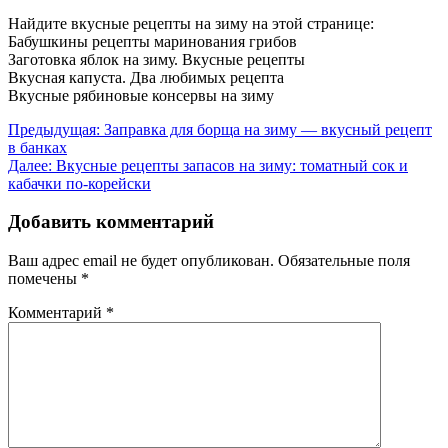
Найдите вкусные рецепты на зиму на этой странице:
Бабушкины рецепты маринования грибов
Заготовка яблок на зиму. Вкусные рецепты
Вкусная капуста. Два любимых рецепта
Вкусные рябиновые консервы на зиму
Навигация
Предыдущая:
Заправка для борща на зиму — вкусный рецепт
в банках
по
Далее:
Вкусные рецепты запасов на зиму: томатный сок и
записям
кабачки по-корейски
Добавить комментарий
Ваш адрес email не будет опубликован.
Обязательные поля
помечены
*
Комментарий
*