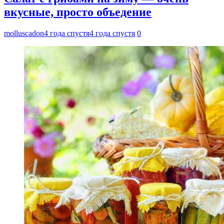
вкусные, просто объедение
molluscadon
4 года спустя
4 года спустя
0