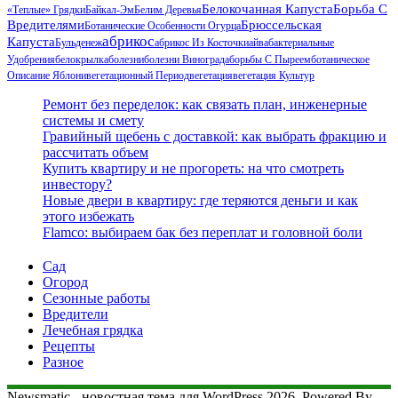
Белокочанная Капуста
Борьба С
«Теплые» Грядки
Байкал-Эм
Белим Деревья
Вредителями
Брюссельская
Ботанические Особенности Огурца
Абрикос
Капуста
Бульденеж
Абрикос Из Косточки
Айва
Бактериальные
Удобрения
Белокрылка
Болезни
Болезни Винограда
Борьбы С Пыреем
Ботаническое
Описание Яблони
Вегетационный Период
Вегетация
Вегетация Культур
Ремонт без переделок: как связать план, инженерные
системы и смету
Гравийный щебень с доставкой: как выбрать фракцию и
рассчитать объем
Купить квартиру и не прогореть: на что смотреть
инвестору?
Новые двери в квартиру: где теряются деньги и как
этого избежать
Flamco: выбираем бак без переплат и головной боли
Сад
Огород
Сезонные работы
Вредители
Лечебная грядка
Рецепты
Разное
Newsmatic - новостная тема для WordPress 2026. Powered By