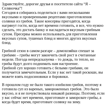
Здравствуйте, дорогие друзья и посетители сайта “Я –
Селяночка”!
Сегодня я собираюсь поделиться с вами несколькими
вкусными и проверенными рецептами приготовления
солянки из грибов. Такие консервы пригодятся, когда
нагрянут гости, когда нет времени готовить, и все, что нужно
сделать, это достать банку и насладиться вкусным грибным
супом. Пресервы можно использовать для приготовления
вкусных супов, тушеных блюд и многих других вкусных
блюд.
Грибной сезон в самом разгаре – домохозяйки спешат за
грибами – грибы могут закончить свой рост в считанные
недели. Погода непредсказуема – то дождь, то тепло, но
грибы будут долго поднимать нам настроение.
Грибной суп хорошо готовить с белыми грибами, он
получается замечательным. Если у вас нет такой роскоши, вы
можете взять подосиновики и боровики.
В прошлом году не было такого изобилия грибов, поэтому я
готовила суп из вареных, замороженных грибов. Это было
вкусно, и я не почувствовала никакой разницы. Поэтому, если
у вас сейчас нет времени, приготовьте и заморозьте грибы, а
когда будет время, приготовьте солянку на зиму.