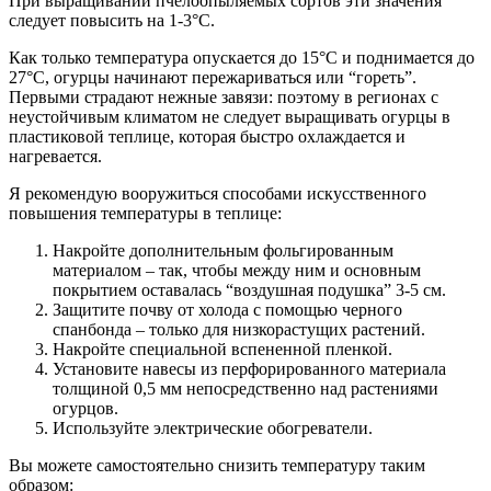
При выращивании пчелоопыляемых сортов эти значения
следует повысить на 1-3°C.
Как только температура опускается до 15°C и поднимается до
27°C, огурцы начинают пережариваться или “гореть”.
Первыми страдают нежные завязи: поэтому в регионах с
неустойчивым климатом не следует выращивать огурцы в
пластиковой теплице, которая быстро охлаждается и
нагревается.
Я рекомендую вооружиться способами искусственного
повышения температуры в теплице:
Накройте дополнительным фольгированным
материалом – так, чтобы между ним и основным
покрытием оставалась “воздушная подушка” 3-5 см.
Защитите почву от холода с помощью черного
спанбонда – только для низкорастущих растений.
Накройте специальной вспененной пленкой.
Установите навесы из перфорированного материала
толщиной 0,5 мм непосредственно над растениями
огурцов.
Используйте электрические обогреватели.
Вы можете самостоятельно снизить температуру таким
образом: