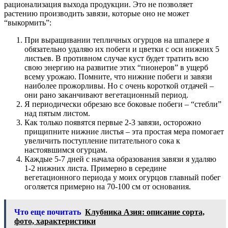
рационализация выхода продукции. Это не позволяет
растению производить завязи, которые оно не может
“выкормить”:
При выращивании тепличных огурцов на шпалере я
обязательно удаляю их побеги и цветки с оси нижних 5
листьев. В противном случае куст будет тратить всю
свою энергию на развитие этих “пионеров” в ущерб
всему урожаю. Помните, что нижние побеги и завязи
наиболее прожорливы. Но с очень короткой отдачей –
они рано заканчивают вегетационный период.
Я периодически обрезаю все боковые побеги – “стебли”
над пятым листом.
Как только появятся первые 2-3 завязи, осторожно
прищипните нижние листья – эта простая мера помогает
увеличить поступление питательного сока к
настоявшимся огурцам.
Каждые 5-7 дней с начала образования завязи я удаляю
1-2 нижних листа. Примерно в середине
вегетационного периода у моих огурцов главный побег
оголяется примерно на 70-100 см от основания.
Что еще почитать
Клубника Азия: описание сорта,
фото, характеристики