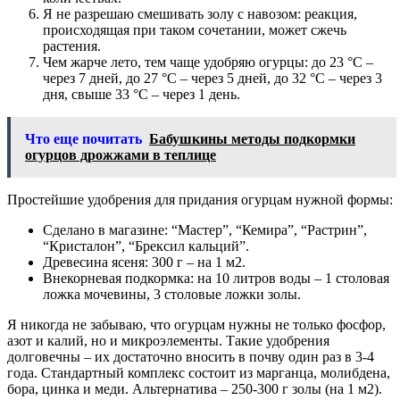
Я не разрешаю смешивать золу с навозом: реакция,
происходящая при таком сочетании, может сжечь
растения.
Чем жарче лето, тем чаще удобряю огурцы: до 23 °С –
через 7 дней, до 27 °С – через 5 дней, до 32 °С – через 3
дня, свыше 33 °С – через 1 день.
Что еще почитать
Бабушкины методы подкормки
огурцов дрожжами в теплице
Простейшие удобрения для придания огурцам нужной формы:
Сделано в магазине: “Мастер”, “Кемира”, “Растрин”,
“Кристалон”, “Брексил кальций”.
Древесина ясеня: 300 г – на 1 м2.
Внекорневая подкормка: на 10 литров воды – 1 столовая
ложка мочевины, 3 столовые ложки золы.
Я никогда не забываю, что огурцам нужны не только фосфор,
азот и калий, но и микроэлементы. Такие удобрения
долговечны – их достаточно вносить в почву один раз в 3-4
года. Стандартный комплекс состоит из марганца, молибдена,
бора, цинка и меди. Альтернатива – 250-300 г золы (на 1 м2).