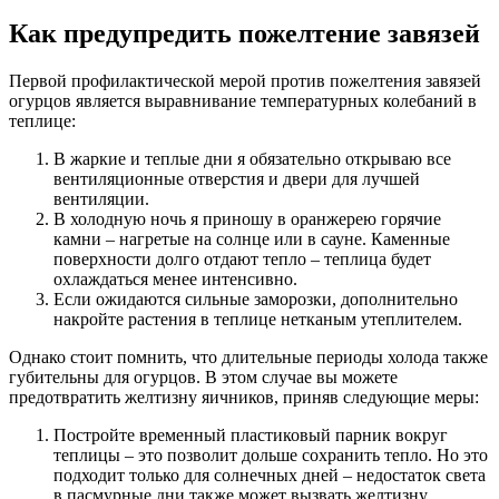
Как предупредить пожелтение завязей
Первой профилактической мерой против пожелтения завязей
огурцов является выравнивание температурных колебаний в
теплице:
В жаркие и теплые дни я обязательно открываю все
вентиляционные отверстия и двери для лучшей
вентиляции.
В холодную ночь я приношу в оранжерею горячие
камни – нагретые на солнце или в сауне. Каменные
поверхности долго отдают тепло – теплица будет
охлаждаться менее интенсивно.
Если ожидаются сильные заморозки, дополнительно
накройте растения в теплице нетканым утеплителем.
Однако стоит помнить, что длительные периоды холода также
губительны для огурцов. В этом случае вы можете
предотвратить желтизну яичников, приняв следующие меры:
Постройте временный пластиковый парник вокруг
теплицы – это позволит дольше сохранить тепло. Но это
подходит только для солнечных дней – недостаток света
в пасмурные дни также может вызвать желтизну