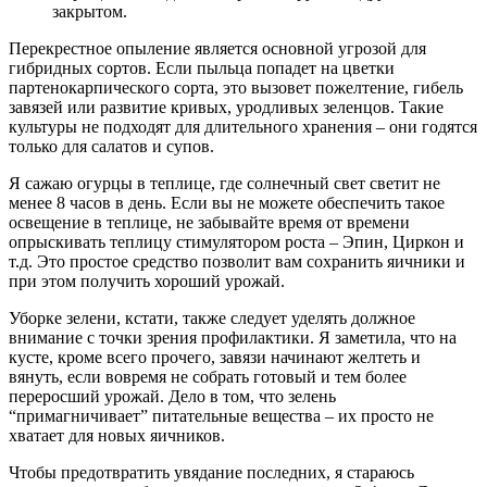
закрытом.
Перекрестное опыление является основной угрозой для
гибридных сортов. Если пыльца попадет на цветки
партенокарпического сорта, это вызовет пожелтение, гибель
завязей или развитие кривых, уродливых зеленцов. Такие
культуры не подходят для длительного хранения – они годятся
только для салатов и супов.
Я сажаю огурцы в теплице, где солнечный свет светит не
менее 8 часов в день. Если вы не можете обеспечить такое
освещение в теплице, не забывайте время от времени
опрыскивать теплицу стимулятором роста – Эпин, Циркон и
т.д. Это простое средство позволит вам сохранить яичники и
при этом получить хороший урожай.
Уборке зелени, кстати, также следует уделять должное
внимание с точки зрения профилактики. Я заметила, что на
кусте, кроме всего прочего, завязи начинают желтеть и
вянуть, если вовремя не собрать готовый и тем более
переросший урожай. Дело в том, что зелень
“примагничивает” питательные вещества – их просто не
хватает для новых яичников.
Чтобы предотвратить увядание последних, я стараюсь