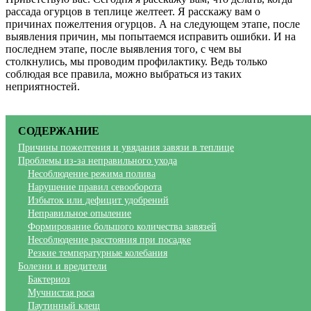
рассада огурцов в теплице желтеет. Я расскажу вам о
причинах пожелтения огурцов. А на следующем этапе, после
выявления причин, мы попытаемся исправить ошибки. И на
последнем этапе, после выявления того, с чем вы
столкнулись, мы проводим профилактику. Ведь только
соблюдая все правила, можно выбраться из таких
неприятностей.
СОДЕРЖАНИЕ
Причины пожелтения и увядания завязи в теплице
Проблемы из-за неправильного ухода
Несоблюдение режима полива
Нарушение правил севооборота
Избыток или дефицит удобрений
Неправильное опыление
Формирование большого количества завязей
Несоблюдение расстояния при посадке
Резкие температурные колебания
Болезни и вредители
Бактериоз
Мучнистая роса
Паутинный клещ