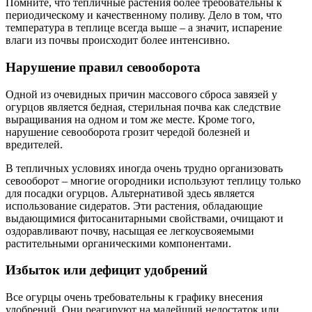
Помните, что тепличные растения более требовательны к
периодическому и качественному поливу. Дело в том, что
температура в теплице всегда выше – а значит, испарение
влаги из почвы происходит более интенсивно.
Нарушение правил севооборота
Одной из очевидных причин массового сброса завязей у
огурцов является бедная, стерильная почва как следствие
выращивания на одном и том же месте. Кроме того,
нарушение севооборота грозит чередой болезней и
вредителей.
В тепличных условиях иногда очень трудно организовать
севооборот – многие огородники используют теплицу только
для посадки огурцов. Альтернативой здесь является
использование сидератов. Эти растения, обладающие
выдающимися фитосанитарными свойствами, очищают и
оздоравливают почву, насыщая ее легкоусвояемыми
растительными органическими компонентами.
Избыток или дефицит удобрений
Все огурцы очень требовательны к графику внесения
удобрений. Они реагируют на малейший недостаток или