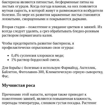
бактериоза являются пятнистые, бесформенные пятна на
листьях огурцов. Когда погода влажная, на них появляется
мутная сырость, в которой живут и размножаются возбудители
болезни. По мере их развития зараженные листья становятся
лохматыми, сморщенными и покрываются дырками.
Вторая стадия – пожелтение и увядание цветков и завязей. Их
всегда следует удалять, а срез обрабатывать бледно-розовым
раствором перманганата калия.
Чтобы предотвратить развитие бактериоза, я
профилактически опрыскиваю свои огурцы:
0,4% суспензия хлорокиси меди;
1% раствор бордосской смеси.
Для борьбы с болезнью я использую Фармайод, Актеллик,
Байлетон, Фитолавин-300, Климатическую серную сыворотку,
Фас.
Мучнистая роса
Причинами этой напасти, которая также приводит к
пожелтению завязей, являются повышенная влажность,
перепады температуры, слишком густая посадка. Растение