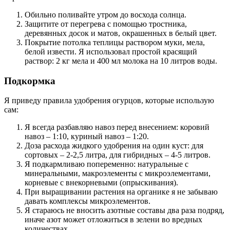
Обильно поливайте утром до восхода солнца.
Защитите от перегрева с помощью тростника,
деревянных досок и матов, окрашенных в белый цвет.
Покрытие потолка теплицы раствором муки, мела,
белой извести. Я использовал простой красящий
раствор: 2 кг мела и 400 мл молока на 10 литров воды.
Подкормка
Я приведу правила удобрения огурцов, которые использую
сам:
Я всегда разбавляю навоз перед внесением: коровий
навоз – 1:10, куриный навоз – 1:20.
Доза расхода жидкого удобрения на один куст: для
сортовых – 2-2,5 литра, для гибридных – 4-5 литров.
Я подкармливаю попеременно: натуральные с
минеральными, макроэлементы с микроэлементами,
корневые с внекорневыми (опрыскивания).
При выращивании растения на органике я не забываю
давать комплексы микроэлементов.
Я стараюсь не вносить азотные составы два раза подряд,
иначе азот может отложиться в зелени во вредных
количествах.