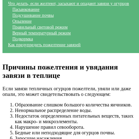
Что делать, если желтеют, засыхают и опадают завязи у огурцов
Пасынкование
Подсушивание почвы
Опыление
Правильный световой режим
Верный температурный режим
Подкормка
Как предупредить пожелтение завязей
Причины пожелтения и увядания
завязи в теплице
Если завязи тепличных огурцов пожелтели, увяли или даже
опали, это может свидетельствовать о следующем:
Образование слишком большого количества яичников.
Ненормальное распределение воды.
Недостаток определенных питательных веществ, таких
как макро- и микроэлементы.
Нарушение правил севооборота.
Бедные или неподходящие для огурцов почвы.
Заросшие насаждения.