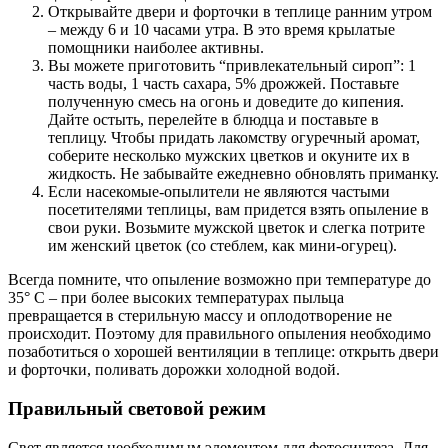
Открывайте двери и форточки в теплице ранним утром
– между 6 и 10 часами утра. В это время крылатые
помощники наиболее активны.
Вы можете приготовить “привлекательный сироп”: 1
часть воды, 1 часть сахара, 5% дрожжей. Поставьте
полученную смесь на огонь и доведите до кипения.
Дайте остыть, перелейте в блюдца и поставьте в
теплицу. Чтобы придать лакомству огуречный аромат,
соберите несколько мужских цветков и окуните их в
жидкость. Не забывайте ежедневно обновлять приманку.
Если насекомые-опылители не являются частыми
посетителями теплицы, вам придется взять опыление в
свои руки. Возьмите мужской цветок и слегка потрите
им женский цветок (со стеблем, как мини-огурец).
Всегда помните, что опыление возможно при температуре до
35° C – при более высоких температурах пыльца
превращается в стерильную массу и оплодотворение не
происходит. Поэтому для правильного опыления необходимо
позаботиться о хорошей вентиляции в теплице: открыть двери
и форточки, поливать дорожки холодной водой.
Правильный световой режим
Свет является необходимым элементом для фотосинтеза. Для